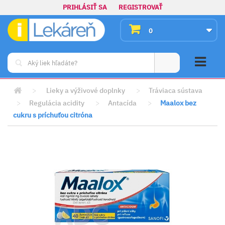
PRIHLÁSIŤ SA
REGISTROVAŤ
0
>
Lieky a výživové doplnky
>
Tráviaca sústava
>
Regulácia acidity
>
Antacída
>
Maalox bez
cukru s príchuťou citróna