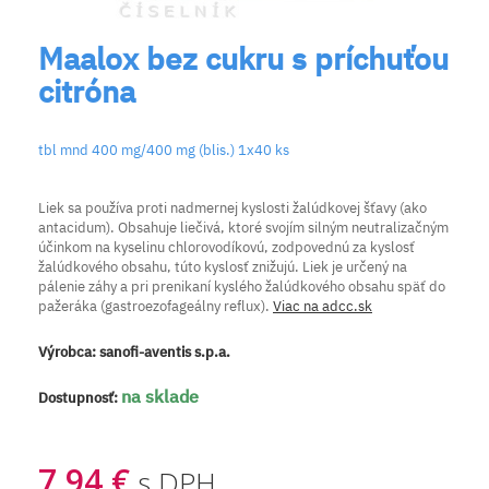
Maalox bez cukru s príchuťou
citróna
tbl mnd 400 mg/400 mg (blis.) 1x40 ks
Liek sa používa proti nadmernej kyslosti žalúdkovej šťavy (ako
antacidum). Obsahuje liečivá, ktoré svojím silným neutralizačným
účinkom na kyselinu chlorovodíkovú, zodpovednú za kyslosť
žalúdkového obsahu, túto kyslosť znižujú. Liek je určený na
pálenie záhy a pri prenikaní kyslého žalúdkového obsahu späť do
pažeráka (gastroezofageálny reflux).
Viac na adcc.sk
Výrobca:
sanofi-aventis s.p.a.
na sklade
Dostupnosť:
7,94 €
s DPH