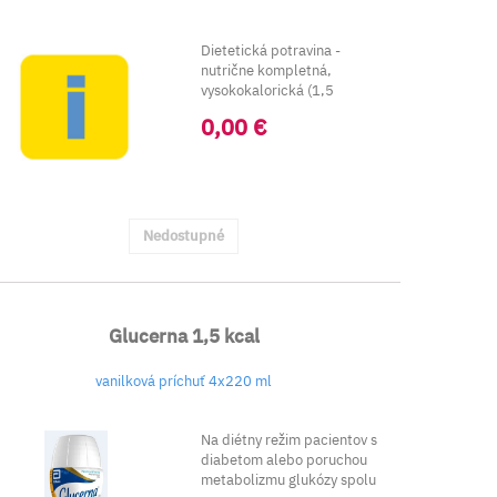
Dietetická potravina -
nutrične kompletná,
vysokokalorická (1,5
kcal/g), vysokobielkovinová
0,00 €
...
Nedostupné
Glucerna 1,5 kcal
vanilková príchuť 4x220 ml
Na diétny režim pacientov s
diabetom alebo poruchou
metabolizmu glukózy spolu