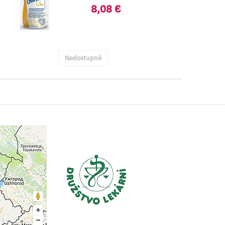
s podvýživou ..
8,08 €
Nedostupné