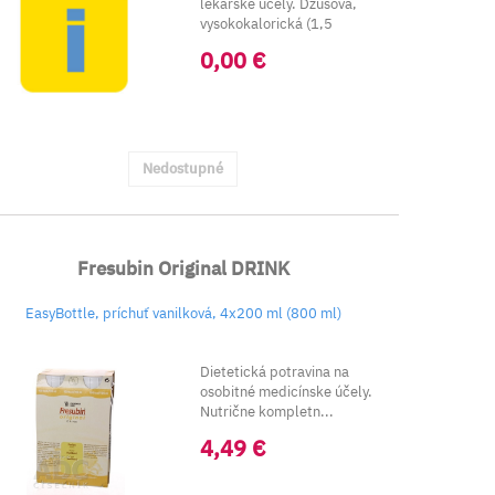
lekárske účely. Džúsová,
vysokokalorická (1,5
kcal/ml) výživa na ...
0,00 €
Nedostupné
Fresubin Original DRINK
EasyBottle, príchuť vanilková, 4x200 ml (800 ml)
Dietetická potravina na
osobitné medicínske účely.
Nutrične kompletn...
4,49 €