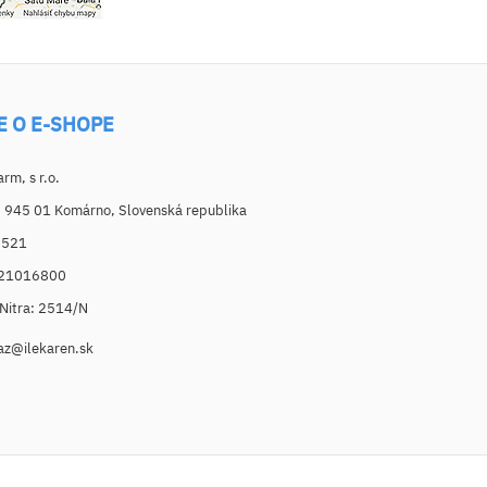
E O E-SHOPE
m, s r.o.
, 945 01 Komárno, Slovenská republika
6521
021016800
. Nitra: 2514/N
az@ilekaren.sk