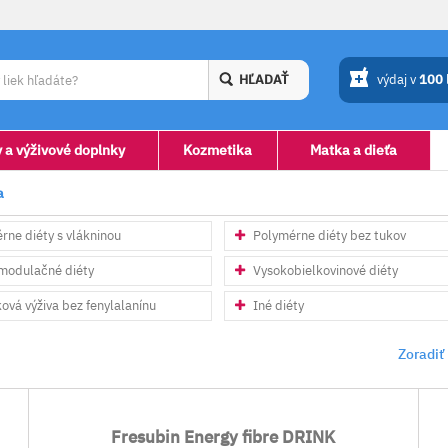
HĽADAŤ
výdaj v
100
y a výživové doplnky
Kozmetika
Matka a dieťa
a
rne diéty s vlákninou
Polymérne diéty bez tukov
odulačné diéty
Vysokobielkovinové diéty
vá výživa bez fenylalanínu
Iné diéty
Zoradiť
Fresubin Energy fibre DRINK