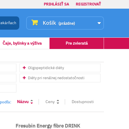
PRIHLÁSIŤ SA
REGISTROVAŤ
Košík
lekárňach
(prázdne)
Čaje, bylinky a výživa
Pre zvieratá
Oligopeptidické diéty
Diéty pri renálnej nedostatočnosti
Názvu
Ceny
Dostupnosti
 podľa:
Fresubin Energy fibre DRINK