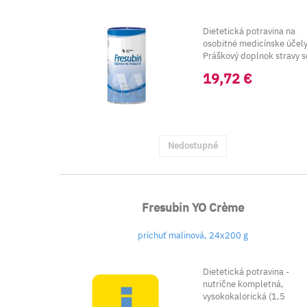
Dietetická potravina na
osobitné medicínske účely
Práškový doplnok stravy s
srvátkovej...
19,72 €
Nedostupné
Fresubin YO Crème
príchuť malinová, 24x200 g
Dietetická potravina -
nutrične kompletná,
vysokokalorická (1,5