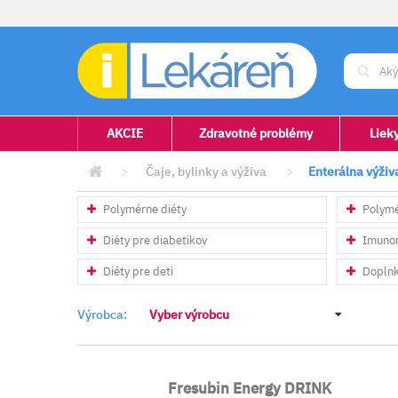
AKCIE
Zdravotné problémy
Liek
>
Čaje, bylinky a výživa
>
Enterálna výživ
Polymérne diéty
Polymé
Diéty pre diabetikov
Imunom
Diéty pre deti
Doplnko
Výrobca:
Vyber výrobcu
Fresubin Energy DRINK