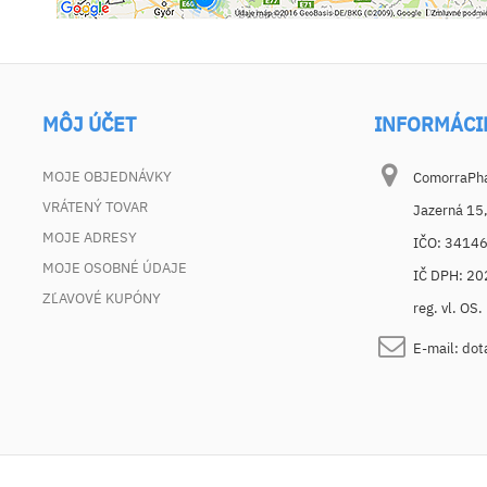
MÔJ ÚČET
INFORMÁCI
MOJE OBJEDNÁVKY
ComorraPhar
VRÁTENÝ TOVAR
Jazerná 15
MOJE ADRESY
IČO: 3414
MOJE OSOBNÉ ÚDAJE
IČ DPH: 2
ZĽAVOVÉ KUPÓNY
reg. vl. OS
E-mail:
dot