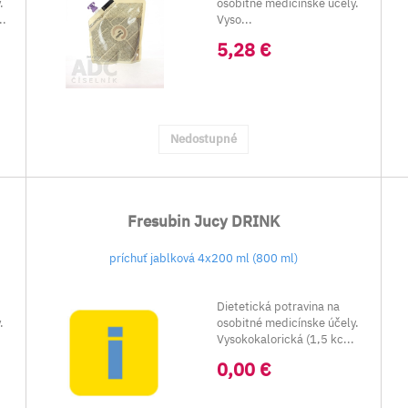
.
osobitné medicínske účely.
..
Vyso...
5,28 €
Nedostupné
Fresubin Jucy DRINK
príchuť jablková 4x200 ml (800 ml)
Dietetická potravina na
.
osobitné medicínske účely.
Vysokokalorická (1,5 kc...
0,00 €