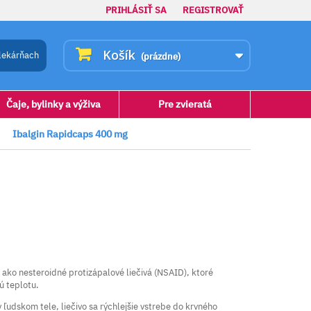
PRIHLÁSIŤ SA
REGISTROVAŤ
Košík
lekárňach
(prázdne)
Čaje, bylinky a výživa
Pre zvieratá
>
Ibalgin Rapidcaps 400 mg
h ako nesteroidné protizápalové liečivá (NSAID), ktoré
ú teplotu.
udskom tele, liečivo sa rýchlejšie vstrebe do krvného