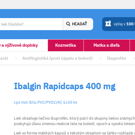
HĽADAŤ
výdaj v
100
y a výživové doplnky
Kozmetika
Matka a dieťa
arát
>
Antiflogistiká (proti zápalu a bolesti)
>
Ibuprofén
Ibalgin Rapidcaps 400 mg
cps mol (blis.PVC/PVDC/Al) 1x30 ks
Liek obsahuje liečivo ibuprofén, ktorý patrí do skupiny liekov známyc
poskytujú úľavu zmenou reakcie tela na bolesť, opuch a vysokú telesn
Liek vo forme mäkkých kapsúl s tekutým obsahom sa ľahko rozkladá v ľ