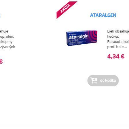
AKCIA
g
ATARALGIN
ahuje
Liek obsahuje
buprofén.
liečivá:
 skupiny
Paracetamol
azývaných
proti bole...
4,34 €
€
do košíka