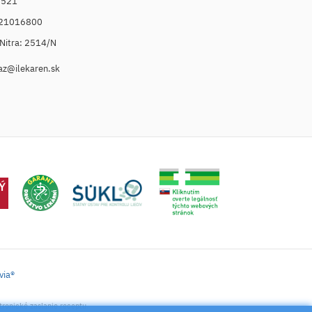
6521
021016800
. Nitra: 2514/N
az@ilekaren.sk
via®
tronické zaslanie receptu.