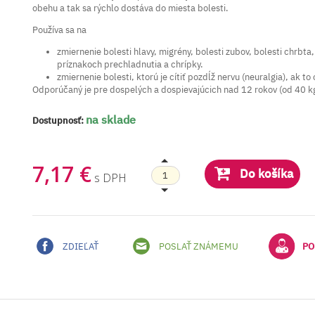
obehu a tak sa rýchlo dostáva do miesta bolesti.
Používa sa na
zmiernenie bolesti hlavy, migrény, bolesti zubov, bolesti chrbta, 
príznakoch prechladnutia a chrípky.
zmiernenie bolesti, ktorú je cítiť pozdĺž nervu (neuralgia), ak to
Odporúčaný je pre dospelých a dospievajúcich nad 12 rokov (od 40 kg
na sklade
Dostupnosť:
7,17 €
Do košíka
s DPH
ZDIEĽAŤ
POSLAŤ ZNÁMEMU
PO