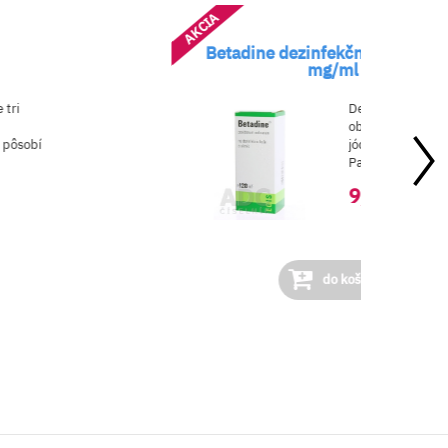
AKCIA
Betadine dezinfekčný roztok 1
mg/ml
 tri
Dezinfekčný rozt
obsahuje liečivo
 pôsobí
jódovaný povidón
Patrí ...
9,60 €
do košíka