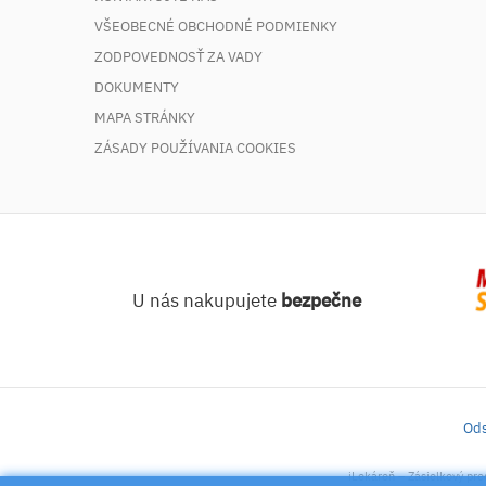
VŠEOBECNÉ OBCHODNÉ PODMIENKY
ZODPOVEDNOSŤ ZA VADY
DOKUMENTY
MAPA STRÁNKY
ZÁSADY POUŽÍVANIA COOKIES
U nás nakupujete
bezpečne
Ods
iLekáreň – Zásielkový pre