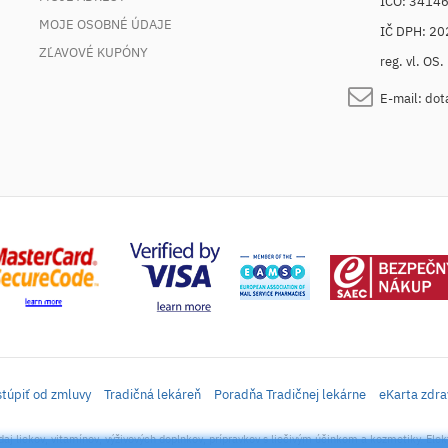
IČO: 3414
MOJE OSOBNÉ ÚDAJE
IČ DPH: 2
ZĽAVOVÉ KUPÓNY
reg. vl. OS
E-mail:
dot
túpiť od zmluvy
Tradičná lekáreň
Poradňa Tradičnej lekárne
eKarta zdra
daj liekov, vitamínov, výživových doplnkov, prípravkov s liečivým účinkom a kozmetiky. Elek