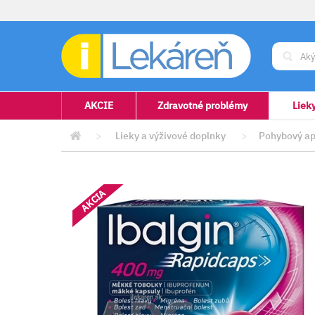
AKCIE
Zdravotné problémy
Liek
>
Lieky a výživové doplnky
>
Pohybový ap
AKCIA