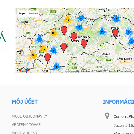
MÔJ ÚČET
INFORMÁCI
MOJE OBJEDNÁVKY
ComorraPhar
VRÁTENÝ TOVAR
Jazerná 15
MOJE ADRESY