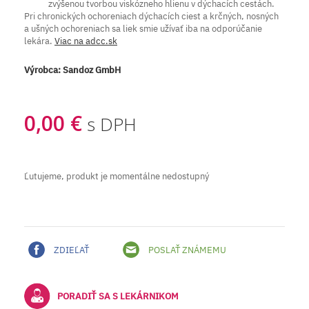
zvýšenou tvorbou viskózneho hlienu v dýchacích cestách.
Pri chronických ochoreniach dýchacích ciest a krčných, nosných
a ušných ochoreniach sa liek smie užívať iba na odporúčanie
lekára.
Viac na adcc.sk
Výrobca:
Sandoz GmbH
0,00 €
s DPH
Ľutujeme, produkt je momentálne nedostupný
ZDIEĽAŤ
POSLAŤ ZNÁMEMU
PORADIŤ SA S LEKÁRNIKOM