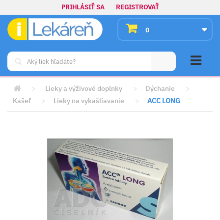
PRIHLÁSIŤ SA
REGISTROVAŤ
0
>
Lieky a výživové doplnky
>
Dýchanie
>
Kašeľ
>
Lieky na vykašliavanie
>
ACC LONG