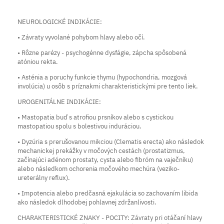
NEUROLOGICKÉ INDIKÁCIE:
• Závraty vyvolané pohybom hlavy alebo očí.
• Rôzne parézy - psychogénne dysfágie, zápcha spôsobená
atóniou rekta.
• Asténia a poruchy funkcie thymu (hypochondria, mozgová
involúcia) u osôb s príznakmi charakteristickými pre tento liek.
UROGENITÁLNE INDIKÁCIE:
• Mastopatia buď s atrofiou prsníkov alebo s cystickou
mastopatiou spolu s bolestivou induráciou.
• Dyzúria s prerušovanou mikciou (Clematis erecta) ako následok
mechanickej prekážky v močových cestách (prostatizmus,
začínajúci adénom prostaty, cysta alebo fibróm na vaječníku)
alebo následkom ochorenia močového mechúra (veziko-
ureterálny reflux).
• Impotencia alebo predčasná ejakulácia so zachovaním libida
ako následok dlhodobej pohlavnej zdržanlivosti.
CHARAKTERISTICKÉ ZNAKY - POCITY: Závraty pri otáčaní hlavy