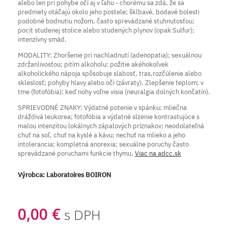
alebo len pri pohybe očí aj v ľahu - chorému sa zdá, že sa
predmety otáčajú okolo jeho postele; šklbavé, bodavé bolesti
podobné bodnutiu nožom, často sprevádzané stuhnutosťou;
pocit studenej stolice alebo studených plynov (opak Sulfur);
intenzívny smäd.
MODALITY: Zhoršenie pri nachladnutí (adenopatia); sexuálnou
zdržanlivosťou; pitím alkoholu: požitie akéhokoľvek
alkoholického nápoja spôsobuje slabosť, tras,rozčúlenie alebo
skleslosť; pohyby hlavy alebo očí (závraty). Zlepšenie teplom; v
tme (fotofóbia); keď nohy voľne visia (neuralgia dolných končatín).
SPRIEVODNÉ ZNAKY: Výdatné potenie v spánku; mliečna
dráždivá leukorea; fotofóbia a výdatné slzenie kontrastujúce s
malou intenzitou lokálnych zápalových príznakov; neodolateľná
chuť na soľ, chuť na kyslé a kávu; nechuť na mlieko a jeho
intolerancia; kompletná anorexia; sexuálne poruchy často
sprevádzané poruchami funkcie thymu.
Viac na adcc.sk
Výrobca:
Laboratoires BOIRON
0,00 €
s DPH