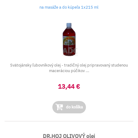
na masáže a do kúpeľa 1x215 ml
Svätojánsky ľubovníkový olej - tradičný olej pripravovaný studenou
maceráciou púčikov ...
13,44 €
do košíka
DR.HOJ OLIVOVÝ olej