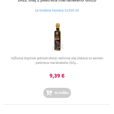
IREL Olej z pestreca mariánskeho GOLD
za studena lisovaný 1x250 ml
Výživový doplnok jednodruhový rastlinný olej získaný zo semien
pestreca mariánskeho (Sily...
9,39 €
do košíka