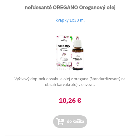
nefdesanté OREGANO Oreganový olej
kvapky 1x30 ml
Výživový doplnok obsahuje olej z oregana (štandardizovaný na
obsah karvakrolu) v olivov...
10,26 €
do košíka