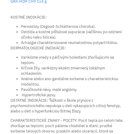
GRA HOM CH9 1x4 g
KOSTNÉ INDIKÁCIE:
Periostózy (Osgood-Schlatterova choroba).
Ostitída a kostné píšťalové supurácie (väčšinou po odznení
účinku lieku Silicea).
Artralgie charakterizované reumatoidnou polyartritídou.
DERMATOLOGICKÉ INDIKÁCIE:
Varikózne vredy s pálčivými bolesťami zhoršujúcimi sa
teplom.
Kŕčové žily, varikózny ekzém zmiernený lokálnym
ochladením.
Análne alebo ano-genitálne svrbenie s charakteristickou
modalitou.
Pavúčkovité névy, malé angiómy.
Hypertrofické jazvy.
OSTATNÉ INDIKÁCIE: Ťažkosti v škole plynúce z
psychomotorického nepokoja u detí vykazujúcich citlivý fenotyp,
alebo u detí s hyperfunkciou štítnej žľazy.
CHARAKTERISTICKÉ ZNAKY - POCITY: Pocit tepla po celom tele,
zhoršuje sa teplom; pocit pálenia chodidiel a dlaní; prudké
svrbenie telových otvorov, prasklín alebo ulcerácií, ktoré sa