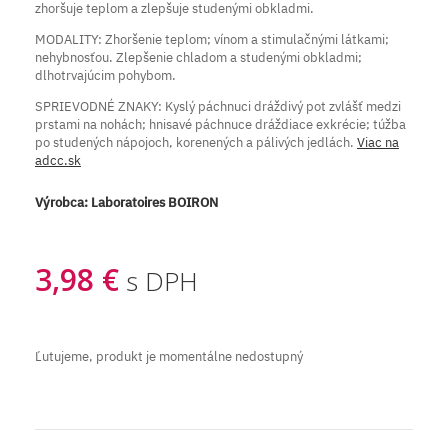
zhoršuje teplom a zlepšuje studenými obkladmi.
MODALITY: Zhoršenie teplom; vínom a stimulačnými látkami;
nehybnosťou. Zlepšenie chladom a studenými obkladmi;
dlhotrvajúcim pohybom.
SPRIEVODNÉ ZNAKY: Kyslý páchnuci dráždivý pot zvlášť medzi
prstami na nohách; hnisavé páchnuce dráždiace exkrécie; túžba
po studených nápojoch, korenených a pálivých jedlách.
Viac na
adcc.sk
Výrobca:
Laboratoires BOIRON
3,98 €
s DPH
Ľutujeme, produkt je momentálne nedostupný