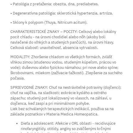
• Patológia z preťaženia: obezita, dna, prediabetes.
• Degeneratívna patológia: sklerotická hypertenzia, artróza.
• Sklony k polypom (Thuya, Nitricum acitum).
CHARAKTERISTICKÉ ZNAKY – POCITY: Celkový alebo lokálny
pocit chladu - na úrovni chodidiel alebo nôh (akoby boli
navlečené do vlhkých a studených pančúch), na úrovni hlavy.
Celková slabosť: unaviteľnosť, absencia vytrvalosti.
MODALITY: Zhoršenie chladom vo všetkých formách, zvlášť
vlhkou zimou (studenou vodou, studeným kúpeľom, prácou vo
vode); duševnou alebo fyzickou námahou; pri nove alebo splne;
škrobovinami, mliekom (zažívacie ťažkosti). Zlepšenie za suchého
počasia.
SPRIEVODNÉ ZNAKY: Chuť na nestráviteľné potraviny (dojčenci);
chuť na vajíčka, na sladkosti; exkrécie kyslého a ostrého
zápachu; studený pot lokalizovaný vo vlasoch, na záhlaví, u
dojčenca, keď zaspí a pri minimálnom pohybe.
Liek bez schválených terapeutických indikácií, používa sa na
základe poznatkov v Materia Medica Homeopatica.
Dieťa a adolescent: Afekcie v ORL oblasti - recidivujúce
rinofaryngitídy, otitídy, angíny so zväčšenými krčnými