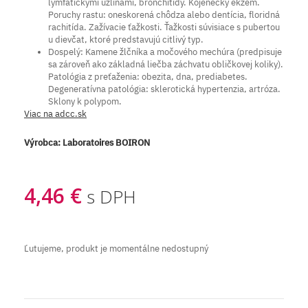
lymfatickými uzlinami, bronchitídy. Kojenecký ekzém.
Poruchy rastu: oneskorená chôdza alebo dentícia, floridná
rachitída. Zažívacie ťažkosti. Ťažkosti súvisiace s pubertou
u dievčat, ktoré predstavujú citlivý typ.
Dospelý: Kamene žlčníka a močového mechúra (predpisuje
sa zároveň ako základná liečba záchvatu obličkovej koliky).
Patológia z preťaženia: obezita, dna, prediabetes.
Degeneratívna patológia: sklerotická hypertenzia, artróza.
Sklony k polypom.
Viac na adcc.sk
Výrobca:
Laboratoires BOIRON
4,46 €
s DPH
Ľutujeme, produkt je momentálne nedostupný