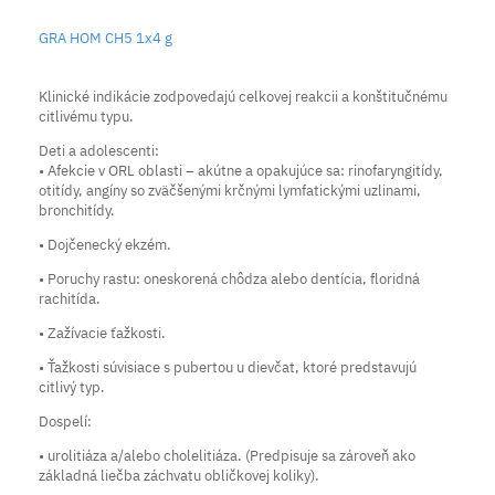
GRA HOM CH5 1x4 g
Klinické indikácie zodpovedajú celkovej reakcii a konštitučnému
citlivému typu.
Deti a adolescenti:
• Afekcie v ORL oblasti – akútne a opakujúce sa: rinofaryngitídy,
otitídy, angíny so zväčšenými krčnými lymfatickými uzlinami,
bronchitídy.
• Dojčenecký ekzém.
• Poruchy rastu: oneskorená chôdza alebo dentícia, floridná
rachitída.
• Zažívacie ťažkosti.
• Ťažkosti súvisiace s pubertou u dievčat, ktoré predstavujú
citlivý typ.
Dospelí:
• urolitiáza a/alebo cholelitiáza. (Predpisuje sa zároveň ako
základná liečba záchvatu obličkovej koliky).