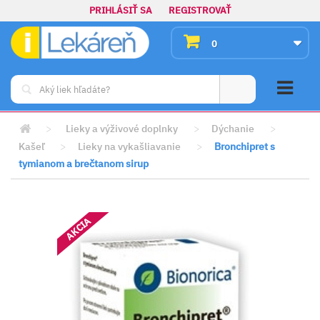
PRIHLÁSIŤ SA
REGISTROVAŤ
0
>
Lieky a výživové doplnky
>
Dýchanie
>
Kašeľ
>
Lieky na vykašliavanie
>
Bronchipret s
tymianom a brečtanom sirup
AKCIA