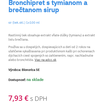
Bronchipret s tymianom a
brečtanom sirup
sir (liek.skl.) 1x100 ml
Rastlinný liek obsahuje extrakt vňate dúšky (tymianu) a extrakt
listu brečtana.
Používa sa u dospelých, dospievajúcich a detí od 2 rokov na
uľahčenie vykašliavania pri produktívnom kašli pri ochoreniach
dýchacích ciest spojených so zahlienením, napr. nachladnutie
alebo bronchitída.
Viac na adcc.sk
Výrobca:
Bionorica SE
na sklade
Dostupnosť:
7,93 €
s DPH