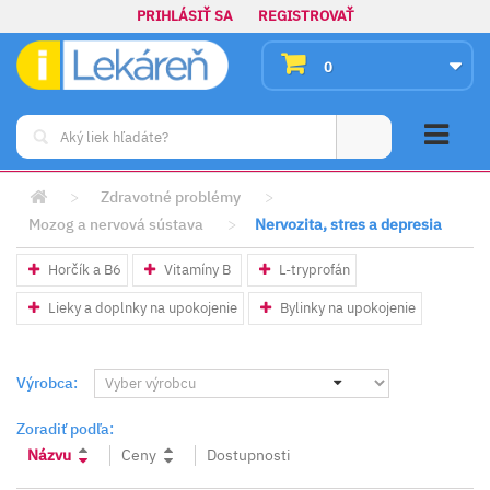
PRIHLÁSIŤ SA
REGISTROVAŤ
0
>
Zdravotné problémy
>
Mozog a nervová sústava
>
Nervozita, stres a depresia
Horčík a B6
Vitamíny B
L-tryprofán
Lieky a doplnky na upokojenie
Bylinky na upokojenie
Výrobca:
Zoradiť podľa:
Názvu
Ceny
Dostupnosti