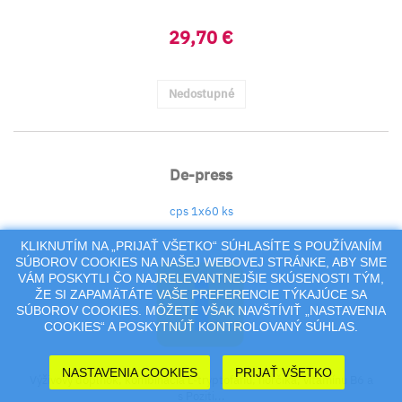
29,70 €
Nedostupné
De-press
cps 1x60 ks
KLIKNUTÍM NA „PRIJAŤ VŠETKO“ SÚHLASÍTE S POUŽÍVANÍM
SÚBOROV COOKIES NA NAŠEJ WEBOVEJ STRÁNKE, ABY SME
VÁM POSKYTLI ČO NAJRELEVANTNEJŠIE SKÚSENOSTI TÝM,
ŽE SI ZAPAMÄTÁTE VAŠE PREFERENCIE TÝKAJÚCE SA
SÚBOROV COOKIES. MÔŽETE VŠAK NAVŠTÍVIŤ „NASTAVENIA
COOKIES“ A POSKYTNÚŤ KONTROLOVANÝ SÚHLAS.
NASTAVENIA COOKIES
PRIJAŤ VŠETKO
Výživový doplnok, kombinácia L-tryptofánu, horčíka, vitamínu B6 a
s Poziti...