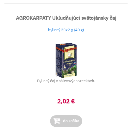
AGROKARPATY Ukľudňujúci svätojánsky čaj
bylinný 20x2 g (40 g)
Bylinný čaj v nálevových vreckách.
2,02 €
do košíka