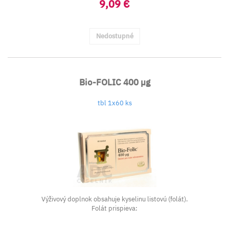
9,09 €
Nedostupné
Bio-FOLIC 400 µg
tbl 1x60 ks
Výživový doplnok obsahuje kyselinu listovú (folát).
Folát prispieva: