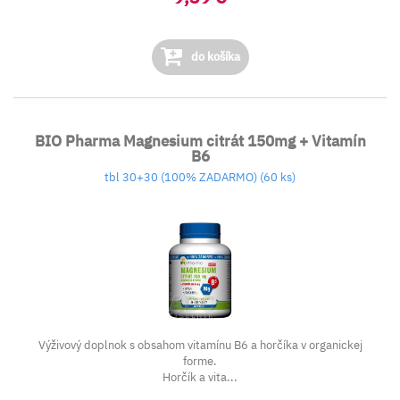
do košíka
BIO Pharma Magnesium citrát 150mg + Vitamín
B6
tbl 30+30 (100% ZADARMO) (60 ks)
Výživový doplnok s obsahom vitamínu B6 a horčíka v organickej
forme.
Horčík a vita...