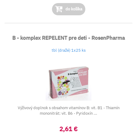
do košíka
B - komplex REPELENT pre deti - RosenPharma
tbl (dražé) 1x25 ks
Výživový doplnok s obsahom vitamínov B: vit. B1 - Thiamín
mononitrát; vit. B6 - Pyridoxín ...
2,61 €