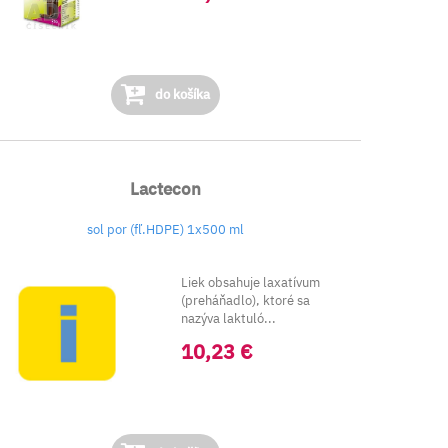
do košíka
Lactecon
sol por (fľ.HDPE) 1x500 ml
Liek obsahuje laxatívum
(preháňadlo), ktoré sa
nazýva laktuló...
10,23 €