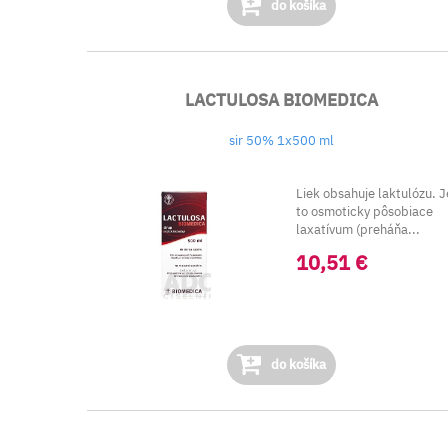
do košíka
LACTULOSA BIOMEDICA
sir 50% 1x500 ml
Liek obsahuje laktulózu. J
to osmoticky pôsobiace
laxatívum (preháňa...
10,51 €
do košíka