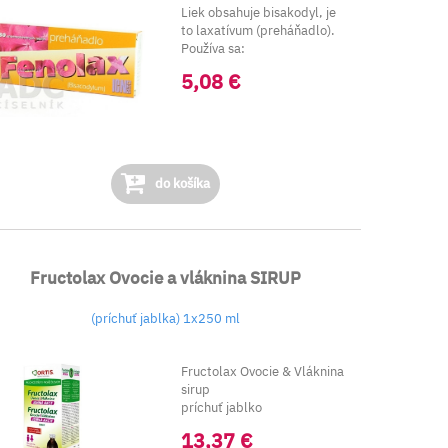
Liek obsahuje bisakodyl, je
to laxatívum (preháňadlo).
Používa sa:
5,08 €
do košíka
Fructolax Ovocie a vláknina SIRUP
(príchuť jablka) 1x250 ml
Fructolax Ovocie & Vláknina
sirup
príchuť jablko
Výživový doplnok
13,37 €
...