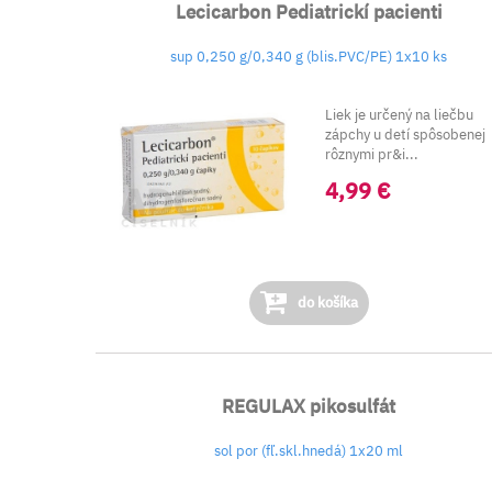
Lecicarbon Pediatrickí pacienti
sup 0,250 g/0,340 g (blis.PVC/PE) 1x10 ks
Liek je určený na liečbu
zápchy u detí spôsobenej
rôznymi pr&i...
4,99 €
do košíka
REGULAX pikosulfát
sol por (fľ.skl.hnedá) 1x20 ml