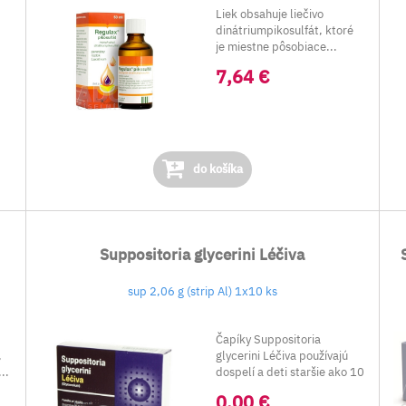
Liek obsahuje liečivo
é
dinátriumpikosulfát, ktoré
je miestne pôsobiace...
7,64 €
do košíka
Suppositoria glycerini Léčiva
sup 2,06 g (strip Al) 1x10 ks
Čapíky Suppositoria
,
glycerini Léčiva používajú
..
dospelí a deti staršie ako 10
rokov pri z...
0,00 €