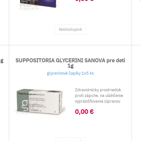
Nedostupné
3g
SUPPOSITORIA GLYCERINI SANOVA pre deti
1g
glycerínové čapíky 1x5 ks
Zdravotnícky prostriedok
e
proti zápche, na uľahčenie
vyprázdňovania (úpravou
črevných poh...
0,00 €