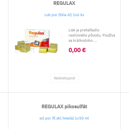
REGULAX
cub por (fólia Al) 1x6 ks
Liek je preháňadlo
rastlinného pôvodu. Používa
sa krátkodobo ...
0,00 €
Nedostupné
REGULAX pikosulfát
sol por (fľ.skl.hnedá) 1x50 ml