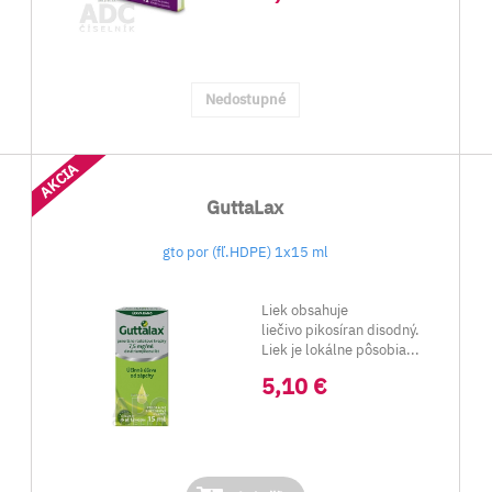
Nedostupné
AKCIA
GuttaLax
gto por (fľ.HDPE) 1x15 ml
e
Liek obsahuje
liečivo pikosíran disodný.
Liek je lokálne pôsobia...
5,10 €