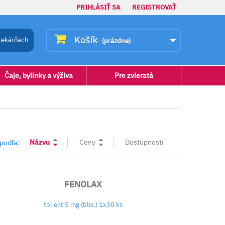
PRIHLÁSIŤ SA
REGISTROVAŤ
Košík
lekárňach
(prázdne)
Čaje, bylinky a výživa
Pre zvieratá
Názvu
Ceny
Dostupnosti
 podľa:
FENOLAX
tbl ent 5 mg (blis.) 1x30 ks