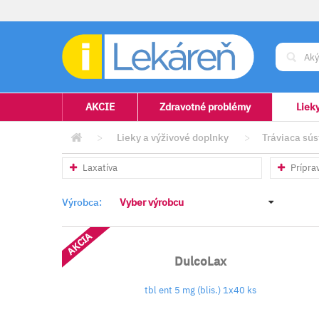
AKCIE
Zdravotné problémy
Liek
>
Lieky a výživové doplnky
>
Tráviaca sú
Laxatíva
Prípra
Výrobca:
Vyber výrobcu
AKCIA
DulcoLax
tbl ent 5 mg (blis.) 1x40 ks