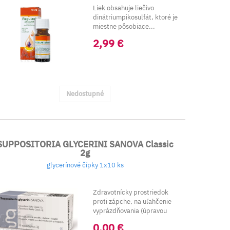
Liek obsahuje liečivo
dinátriumpikosulfát, ktoré je
miestne pôsobiace...
2,99 €
Nedostupné
SUPPOSITORIA GLYCERINI SANOVA Classic
2g
glycerínové čípky 1x10 ks
Zdravotnícky prostriedok
proti zápche, na uľahčenie
vyprázdňovania (úpravou
črevných poh...
0,00 €