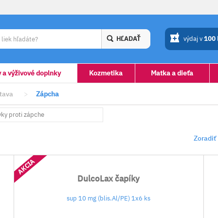
HĽADAŤ
výdaj v
100
y a výživové doplnky
Kozmetika
Matka a dieťa
stava
>
Zápcha
vky proti zápche
Zoradiť
AKCIA
DulcoLax čapíky
sup 10 mg (blis.Al/PE) 1x6 ks