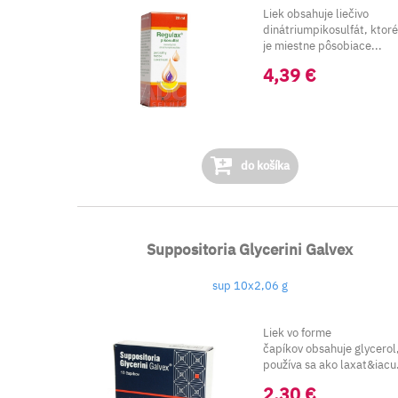
Liek obsahuje liečivo
dinátriumpikosulfát, ktor
je miestne pôsobiace...
4,39 €
do košíka
Suppositoria Glycerini Galvex
sup 10x2,06 g
Liek vo forme
čapíkov obsahuje glycerol
používa sa ako laxat&iacu.
2,30 €