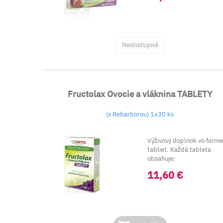
Nedostupné
Fructolax Ovocie a vláknina TABLETY
(s Rebarborou) 1x30 ks
Výživový doplnok vo form
tabliet. Každá tableta
obsahuje:
Suchý extrakt z rebarbory
11,60 €
...