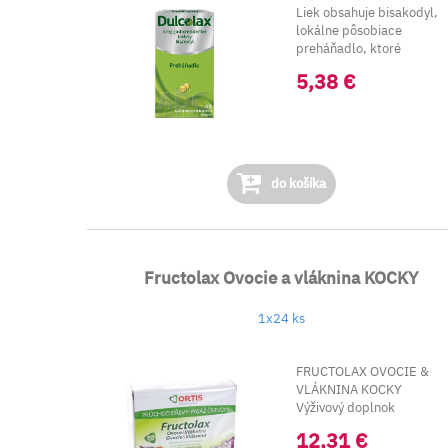
Liek obsahuje bisakodyl,
lokálne pôsobiace
preháňadlo, ktoré
vyvol&aa...
5,38 €
do košíka
Fructolax Ovocie a vláknina KOCKY
1x24 ks
FRUCTOLAX OVOCIE &
VLÁKNINA KOCKY
Výživový doplnok
12,31 €
Rebarbora, T...