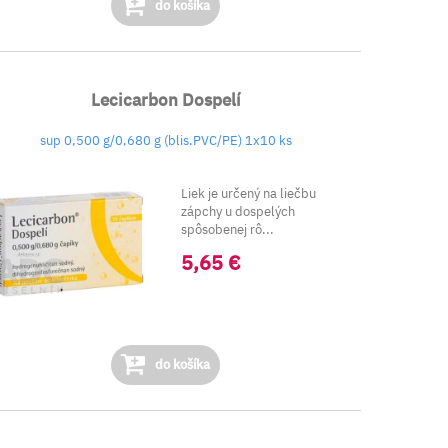
do košíka
Lecicarbon Dospelí
sup 0,500 g/0,680 g (blis.PVC/PE) 1x10 ks
Liek je určený na liečbu
zápchy u dospelých
spôsobenej rô...
5,65 €
do košíka