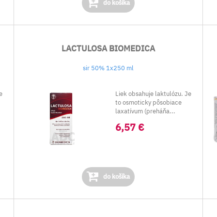
do košíka
LACTULOSA BIOMEDICA
sir 50% 1x250 ml
e
Liek obsahuje laktulózu. Je
to osmoticky pôsobiace
laxatívum (preháňa...
6,57 €
do košíka