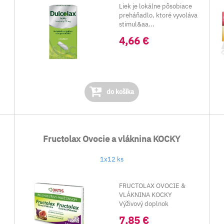
Liek je lokálne pôsobiace
preháňadlo, ktoré vyvoláva
stimul&aa...
4,66 €
do košíka
Fructolax Ovocie a vláknina KOCKY
1x12 ks
FRUCTOLAX OVOCIE &
VLÁKNINA KOCKY
Výživový doplnok
7,85 €
Rebarbora, T...