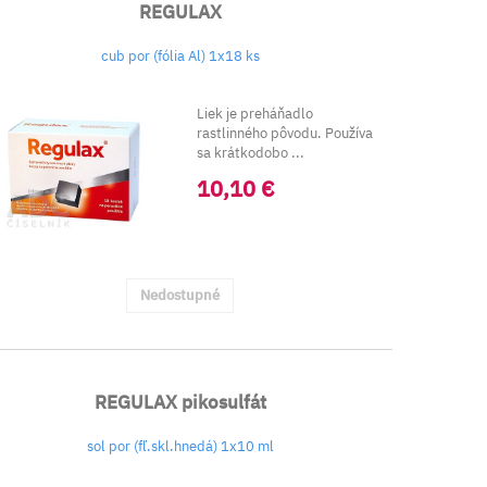
REGULAX
cub por (fólia Al) 1x18 ks
Liek je preháňadlo
rastlinného pôvodu. Používa
sa krátkodobo ...
10,10 €
Nedostupné
REGULAX pikosulfát
sol por (fľ.skl.hnedá) 1x10 ml