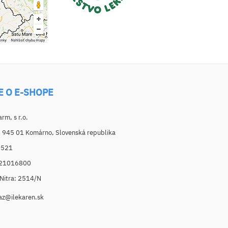
E O E-SHOPE
m, s r.o.
, 945 01 Komárno, Slovenská republika
6521
021016800
. Nitra: 2514/N
az@ilekaren.sk