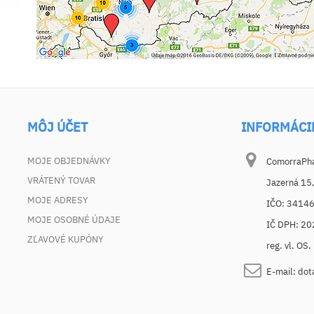
MÔJ ÚČET
INFORMÁCI
MOJE OBJEDNÁVKY
ComorraPhar
VRÁTENÝ TOVAR
Jazerná 15
MOJE ADRESY
IČO: 3414
MOJE OSOBNÉ ÚDAJE
IČ DPH: 2
ZĽAVOVÉ KUPÓNY
reg. vl. OS
E-mail:
dot