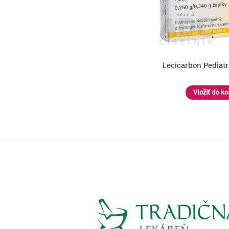
lfát
Lecicarbon Pediatrickí pa
a
Vložiť do košíka