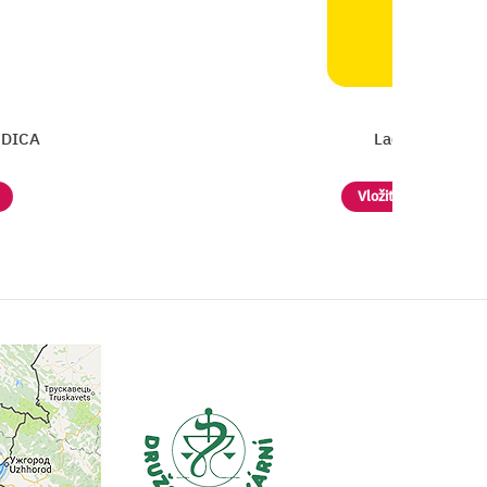
Lactecon
Vložiť do košíka