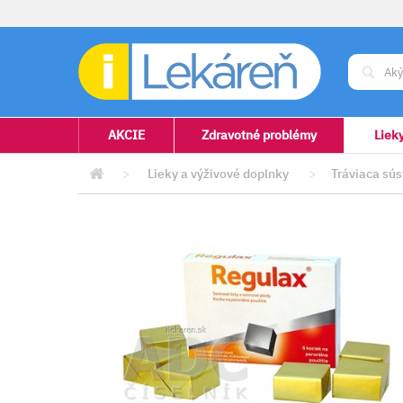
AKCIE
Zdravotné problémy
Liek
>
Lieky a výživové doplnky
>
Tráviaca sú