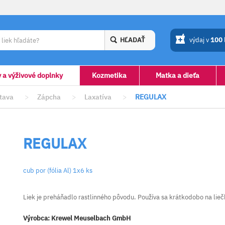
HĽADAŤ
výdaj v
100
y a výživové doplnky
Kozmetika
Matka a dieťa
stava
>
Zápcha
>
Laxatíva
>
REGULAX
REGULAX
cub por (fólia Al) 1x6 ks
Liek je preháňadlo rastlinného pôvodu. Používa sa krátkodobo na lie
Výrobca:
Krewel Meuselbach GmbH