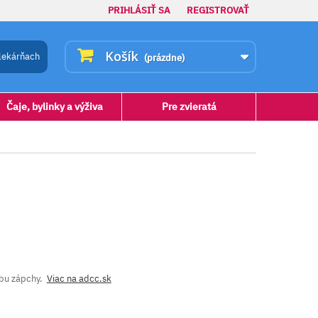
PRIHLÁSIŤ SA
REGISTROVAŤ
Košík
lekárňach
(prázdne)
Čaje, bylinky a výživa
Pre zvieratá
čbu zápchy.
Viac na adcc.sk