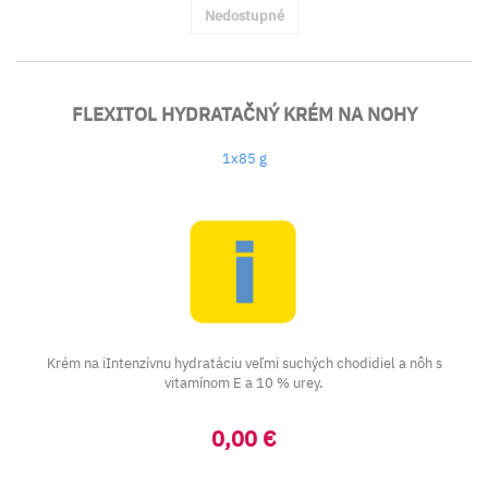
Nedostupné
FLEXITOL HYDRATAČNÝ KRÉM NA NOHY
1x85 g
Krém na iIntenzívnu hydratáciu veľmi suchých chodidiel a nôh s
vitamínom E a 10 % urey.
0,00 €