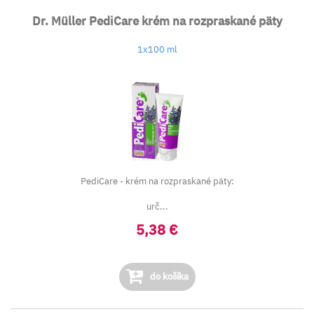
Dr. Müller PediCare krém na rozpraskané päty
1x100 ml
PediCare - krém na rozpraskané päty:
urč...
5,38 €
do košíka