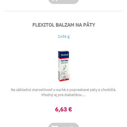
FLEXITOL BALZAM NA PӒTY
1x56 g
Na základnú starostlivosť o suché a popraskané päty a chodidlá.
Vhodný aj pre diabetikov....
6,63 €