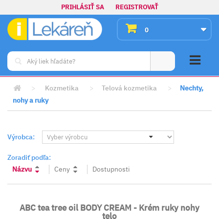
PRIHLÁSIŤ SA
REGISTROVAŤ
0
>
Kozmetika
>
Telová kozmetika
>
Nechty,
nohy a ruky
Výrobca:
Zoradiť podľa:
Názvu
Ceny
Dostupnosti
ABC tea tree oil BODY CREAM - Krém ruky nohy
telo