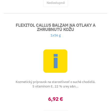
Nedostupné
FLEXITOL CALLUS BALZAM NA OTLAKY A
ZHRUBNUTÚ KOŽU
1x56 g
Kozmetický prípravok na starostlivosť o suché chodidlá.
S vitamínom E, 22 % urey a&n...
6,92 €