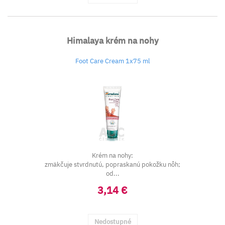
Himalaya krém na nohy
Foot Care Cream 1x75 ml
Krém na nohy:
zmäkčuje stvrdnutú, popraskanú pokožku nôh;
od...
3,14 €
Nedostupné