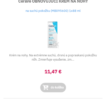
CeraVe OBNOVUJÚCI KRÉM NA NOHY
na suchú pokožku (MB095600) 1x88 ml
Krém na nohy. Na extrémne suchú, drsnú a popraskanú pokožku
nôh. Zmierňuje vysušenie, zm...
11,47 €
do košíka