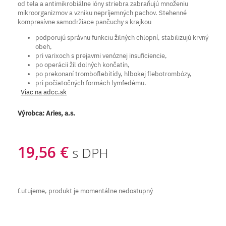
od tela a antimikrobiálne ióny striebra zabraňujú množeniu
mikroorganizmov a vzniku nepríjemných pachov. Stehenné
kompresívne samodržiace pančuchy s krajkou
podporujú správnu funkciu žilných chlopní, stabilizujú krvný
obeh,
pri varixoch s prejavmi venóznej insuficiencie,
po operácii žíl dolných končatín,
po prekonaní tromboflebitídy, hlbokej flebotrombózy,
pri počiatočných formách lymfedému.
Viac na adcc.sk
Výrobca:
Aries, a.s.
19,56 €
s DPH
Ľutujeme, produkt je momentálne nedostupný