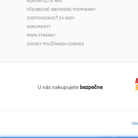
KONTAKTUJTE NÁS
VŠEOBECNÉ OBCHODNÉ PODMIENKY
ZODPOVEDNOSŤ ZA VADY
DOKUMENTY
MAPA STRÁNKY
ZÁSADY POUŽÍVANIA COOKIES
U nás nakupujete
bezpečne
Ods
iLekáreň – Zásielkový pre