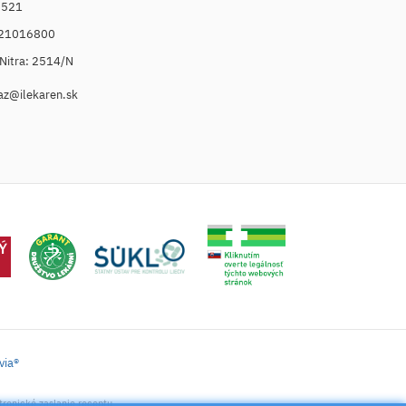
6521
021016800
. Nitra: 2514/N
az@ilekaren.sk
via®
tronické zaslanie receptu.