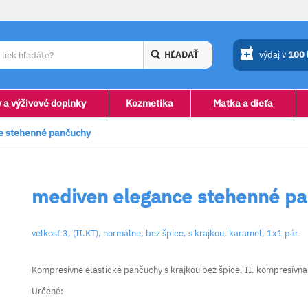
HĽADAŤ
výdaj v
100
y a výživové doplnky
Kozmetika
Matka a dieťa
e stehenné pančuchy
mediven elegance stehenné p
veľkosť 3, (II.KT), normálne, bez špice, s krajkou, karamel, 1x1 pár
Kompresívne elastické pančuchy s krajkou bez špice, II. kompresívna
Určené: