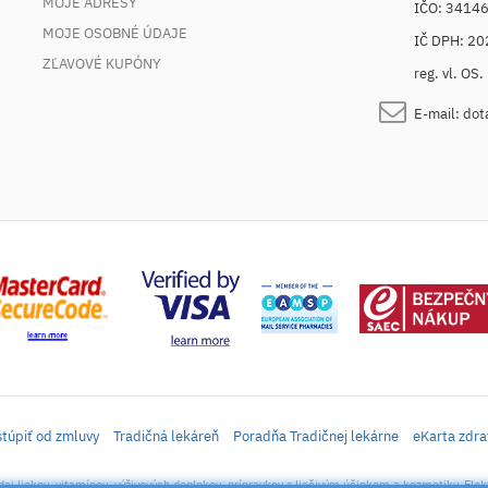
MOJE ADRESY
IČO: 3414
MOJE OSOBNÉ ÚDAJE
IČ DPH: 2
ZĽAVOVÉ KUPÓNY
reg. vl. OS
E-mail:
dot
túpiť od zmluvy
Tradičná lekáreň
Poradňa Tradičnej lekárne
eKarta zdra
daj liekov, vitamínov, výživových doplnkov, prípravkov s liečivým účinkom a kozmetiky. Elek