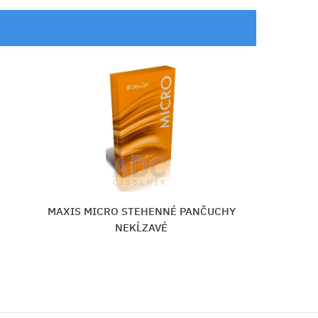
ČUCHY
AVICENUM 360 FINE Stehenné panču
Micro