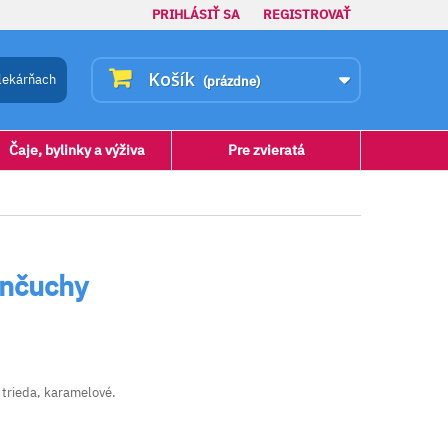
PRIHLÁSIŤ SA
REGISTROVAŤ
Košík
lekárňach
(prázdne)
Čaje, bylinky a výživa
Pre zvieratá
ančuchy
 trieda, karamelové.