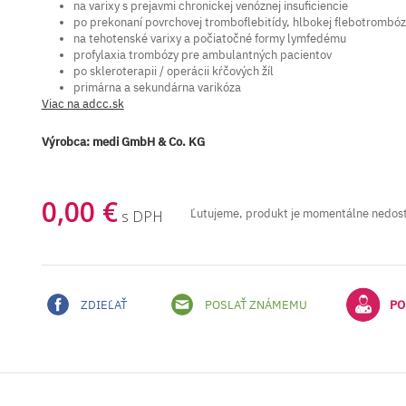
na varixy s prejavmi chronickej venóznej insuficiencie
po prekonaní povrchovej tromboflebitídy, hlbokej flebotrombóz
na tehotenské varixy a počiatočné formy lymfedému
profylaxia trombózy pre ambulantných pacientov
po skleroterapii / operácii kŕčových žíl
primárna a sekundárna varikóza
Viac na adcc.sk
Výrobca:
medi GmbH & Co. KG
0,00 €
Ľutujeme, produkt je momentálne nedos
s DPH
ZDIEĽAŤ
POSLAŤ ZNÁMEMU
PO