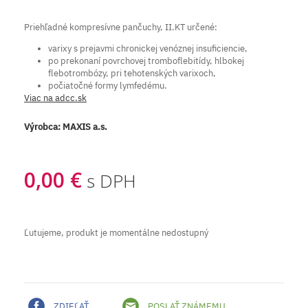
Priehľadné kompresívne pančuchy, II.KT určené:
varixy s prejavmi chronickej venóznej insuficiencie,
po prekonaní povrchovej tromboflebitídy, hlbokej
flebotrombózy, pri tehotenských varixoch,
počiatočné formy lymfedému.
Viac na adcc.sk
Výrobca:
MAXIS a.s.
0,00 €
s DPH
Ľutujeme, produkt je momentálne nedostupný
ZDIEĽAŤ
POSLAŤ ZNÁMEMU