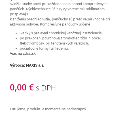
svieži a suchý pocit pri každodennom nosení kompresívnych
pančúch. Rýchloschnúce účinky vytvorené mikroklimatom
prispievajú
k zníženiu prechladnutia, pančuchy sú preto veľmi vhodné pri
aktívnom pohybe. Kompresívne pančuchy určené
varixy s prejavmi chronickej venóznej insuficiencie,
po prekonaní povrchovej tromboflebitídy, hlbokej
flebotrombózy, pri tehotenských varixoch,
počiatočné formy lymfedému.
Viac na adcc.sk
Výrobca:
MAXIS a.s.
0,00 €
s DPH
Ľutujeme, produkt je momentálne nedostupný