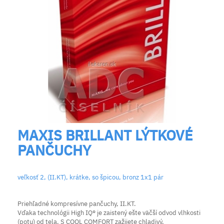
MAXIS BRILLANT LÝTKOVÉ
PANČUCHY
veľkosť 2, (II.KT), krátke, so špicou, bronz 1x1 pár
Priehľadné kompresívne pančuchy, II.KT.
Vďaka technológii High IQ® je zaistený ešte väčší odvod vlhkosti
(potu) od tela. S COOL COMFORT zažijete chladivý,