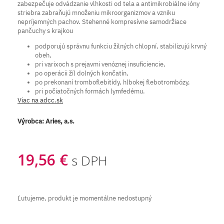
zabezpečuje odvádzanie vlhkosti od tela a antimikrobiálne ióny
striebra zabraňujú množeniu mikroorganizmov a vzniku
nepríjemných pachov. Stehenné kompresívne samodržiace
pančuchy s krajkou
podporujú správnu funkciu žilných chlopní, stabilizujú krvný
obeh,
pri varixoch s prejavmi venóznej insuficiencie,
po operácii žíl dolných končatín,
po prekonaní tromboflebitídy, hlbokej flebotrombózy,
pri počiatočných formách lymfedému.
Viac na adcc.sk
Výrobca:
Aries, a.s.
19,56 €
s DPH
Ľutujeme, produkt je momentálne nedostupný