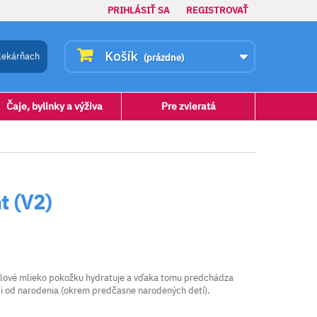
PRIHLÁSIŤ SA
REGISTROVAŤ
Košík
lekárňach
(prázdne)
Čaje, bylinky a výživa
Pre zvieratá
 (V2)
Telové mlieko pokožku hydratuje a vďaka tomu predchádza
 i od narodenia (okrem predčasne narodených detí).