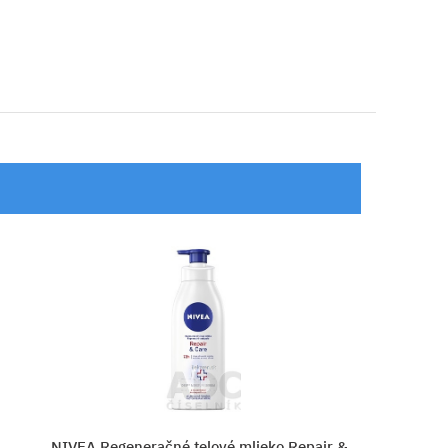
Repair &
NIVEA Spevňujúce telové mlieko Fir