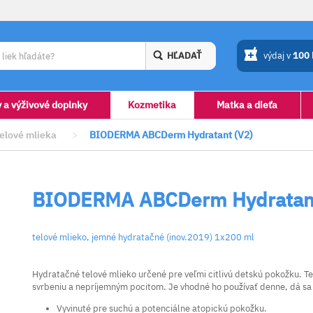
HĽADAŤ
výdaj v
100
y a výživové doplnky
Kozmetika
Matka a dieťa
elové mlieka
>
BIODERMA ABCDerm Hydratant (V2)
BIODERMA ABCDerm Hydratant
telové mlieko, jemné hydratačné (inov.2019) 1x200 ml
Hydratačné telové mlieko určené pre veľmi citlivú detskú pokožku. 
svrbeniu a nepríjemným pocitom. Je vhodné ho používať denne, dá sa
Vyvinuté pre suchú a potenciálne atopickú pokožku.