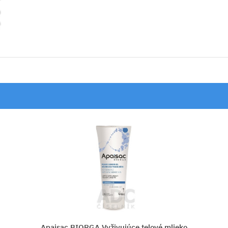
lové mlieko
NIVEA Regeneračné telové mlieko 