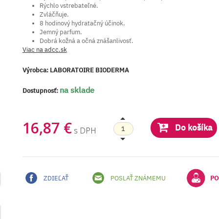
Rýchlo vstrebateľné.
Zvláčňuje.
8 hodinový hydratačný účinok.
Jemný parfum.
Dobrá kožná a očná znášanlivosť.
Viac na adcc.sk
Výrobca:
LABORATOIRE BIODERMA
na sklade
Dostupnosť:
16,87 €
Do košíka
s DPH
ZDIEĽAŤ
POSLAŤ ZNÁMEMU
PO