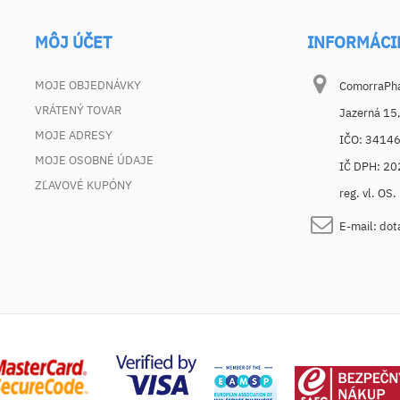
MÔJ ÚČET
INFORMÁCI
MOJE OBJEDNÁVKY
ComorraPhar
VRÁTENÝ TOVAR
Jazerná 15
MOJE ADRESY
IČO: 3414
MOJE OSOBNÉ ÚDAJE
IČ DPH: 2
ZĽAVOVÉ KUPÓNY
reg. vl. OS
E-mail:
dot