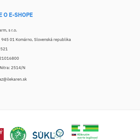
E O E-SHOPE
m, s r.o.
, 945 01 Komárno, Slovenská republika
6521
021016800
. Nitra: 2514/N
az@ilekaren.sk