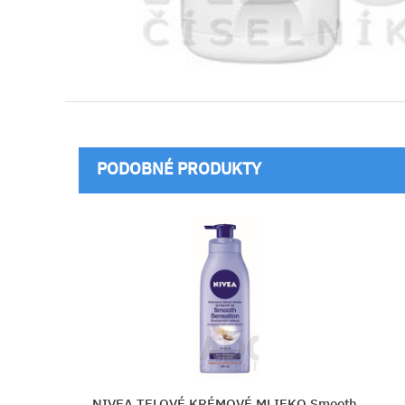
PODOBNÉ PRODUKTY
MLIEKO Smooth
Apaisac BIORGA Vyživujúce te