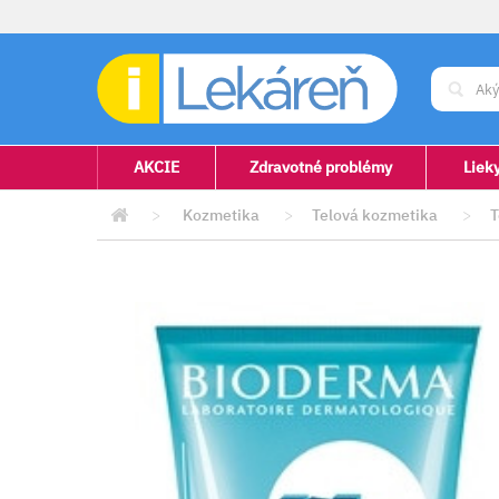
AKCIE
Zdravotné problémy
Liek
>
Kozmetika
>
Telová kozmetika
>
T