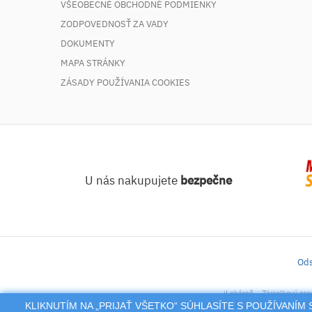
VŠEOBECNÉ OBCHODNÉ PODMIENKY
ZODPOVEDNOSŤ ZA VADY
DOKUMENTY
MAPA STRÁNKY
ZÁSADY POUŽÍVANIA COOKIES
U nás nakupujete
bezpečne
Ods
iLekáreň – Zásielkový pre
KLIKNUTÍM NA „PRIJAŤ VŠETKO“ SÚHLASÍTE S POUŽÍVANÍ
Na tento po