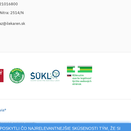
021016800
. Nitra: 2514/N
az@ilekaren.sk
via®
tronické zaslanie receptu.
POSKYTLI ČO NAJRELEVANTNEJŠIE SKÚSENOSTI TÝM, ŽE SI
nie a pod.),