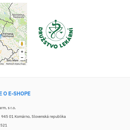
E O E-SHOPE
m, s r.o.
, 945 01 Komárno, Slovenská republika
6521