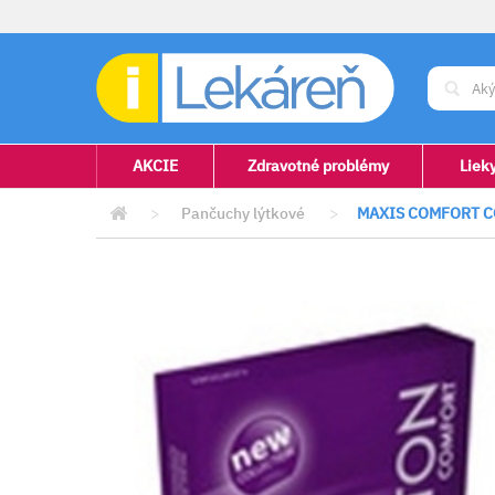
AKCIE
Zdravotné problémy
Liek
>
Pančuchy lýtkové
>
MAXIS COMFORT C