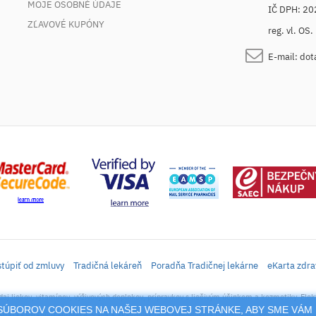
MOJE OSOBNÉ ÚDAJE
IČ DPH: 2
ZĽAVOVÉ KUPÓNY
reg. vl. OS
E-mail:
dot
túpiť od zmluvy
Tradičná lekáreň
Poradňa Tradičnej lekárne
eKarta zdra
daj liekov, vitamínov, výživových doplnkov, prípravkov s liečivým účinkom a kozmetiky. Elek
M SÚBOROV COOKIES NA NAŠEJ WEBOVEJ STRÁNKE, ABY SME VÁM 
rtál sa vzťahujú autorské práva a akákoľvek jeho reprodukcia (používanie, kopírovanie, šíre