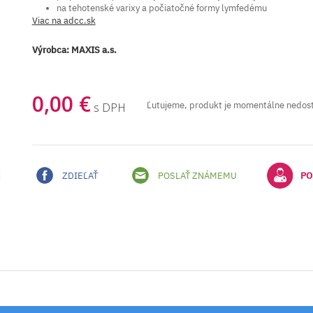
na tehotenské varixy a počiatočné formy lymfedému
Viac na adcc.sk
Výrobca:
MAXIS a.s.
0,00 €
Ľutujeme, produkt je momentálne nedos
s DPH
ZDIEĽAŤ
POSLAŤ ZNÁMEMU
PO