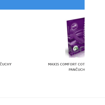
NČUCHY
MAXIS COMFORT COTTON LÝTKO
PANČUCHY