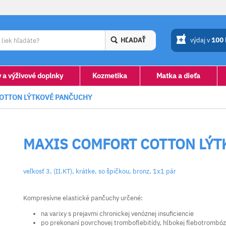
HĽADAŤ
výdaj v
100
y a výživové doplnky
Kozmetika
Matka a dieťa
OTTON LÝTKOVÉ PANČUCHY
MAXIS COMFORT COTTON LÝT
veľkosť 3, (II.KT), krátke, so špičkou, bronz, 1x1 pár
Kompresívne elastické pančuchy určené:
na varixy s prejavmi chronickej venóznej insuficiencie
po prekonaní povrchovej tromboflebitídy, hlbokej flebotrombóz