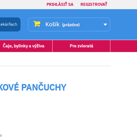
PRIHLÁSIŤ SA
REGISTROVAŤ
Košík
lekárňach
(prázdne)
Čaje, bylinky a výživa
Pre zvieratá
KOVÉ PANČUCHY
y