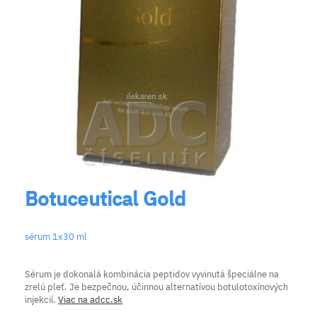
Botuceutical Gold
sérum 1x30 ml
Sérum je dokonalá kombinácia peptidov vyvinutá špeciálne na
zrelú pleť. Je bezpečnou, účinnou alternatívou botulotoxínových
injekcií.
Viac na adcc.sk