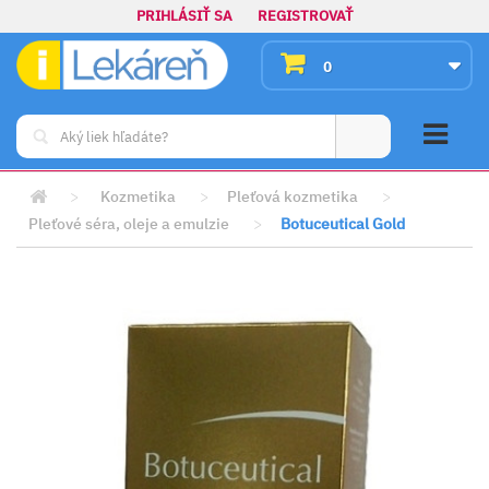
PRIHLÁSIŤ SA
REGISTROVAŤ
0
>
Kozmetika
>
Pleťová kozmetika
>
Pleťové séra, oleje a emulzie
>
Botuceutical Gold