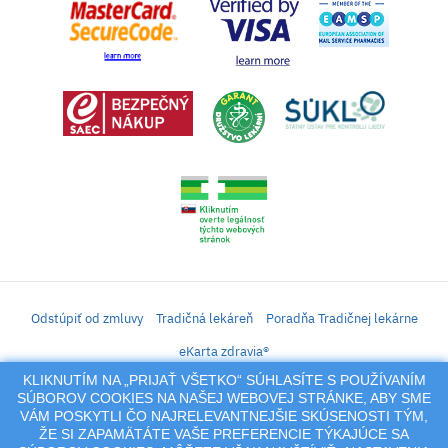
Odstúpiť od zmluvy
Tradičná lekáreň
Poradňa Tradičnej lekárne
eKarta zdravia®
KLIKNUTÍM NA „PRIJAŤ VŠETKO“ SÚHLASÍTE S POUŽÍVANÍM
iLekáreň – Zásielkový predaj liekov, vitamínov, výživových doplnkov, prípravkov s
SÚBOROV COOKIES NA NAŠEJ WEBOVEJ STRÁNKE, ABY SME
liečivým účinkom a kozmetiky. Elektronické zaslanie receptu.
VÁM POSKYTLI ČO NAJRELEVANTNEJŠIE SKÚSENOSTI TÝM,
Na tento portál sa vzťahujú autorské práva a akákoľvek jeho reprodukcia
ŽE SI ZAPAMÄTÁTE VAŠE PREFERENCIE TÝKAJÚCE SA
(používanie, kopírovanie, šírenie a pod.),