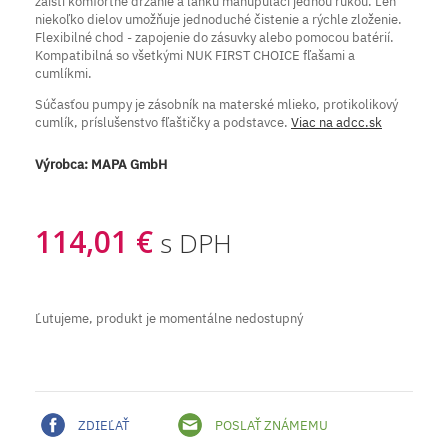
zaistí komfortné držanie a ľahkú manupulaci jednou rukou. Len
niekoľko dielov umožňuje jednoduché čistenie a rýchle zloženie.
Flexibilné chod - zapojenie do zásuvky alebo pomocou batérií.
Kompatibilná so všetkými NUK FIRST CHOICE fľašami a
cumlíkmi.
Súčasťou pumpy je zásobník na materské mlieko, protikolikový
cumlík, príslušenstvo fľaštičky a podstavce.
Viac na adcc.sk
Výrobca:
MAPA GmbH
114,01 €
s DPH
Ľutujeme, produkt je momentálne nedostupný
ZDIEĽAŤ
POSLAŤ ZNÁMEMU