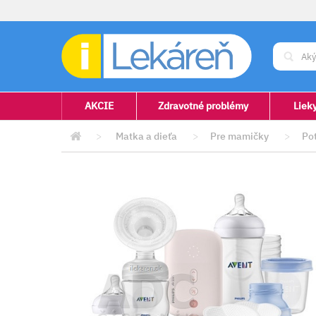
AKCIE
Zdravotné problémy
Liek
>
Matka a dieťa
>
Pre mamičky
>
Po