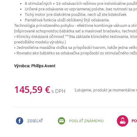
8 stimulačných + 16 odsávacích režimov pre individuálne použit
Určené pre odsávanie vo vzpriamenej polohe, bez nutnosti sa p
Tichý motor pre diskrétne použitie, nech už ste kdekoľvek
Pamäťová funkcia uloží obľúbený štýl odsávania
Technológia prirodzeného pohybu - efektívne kombinuje vákuum a stim
Inšpirované schopnosťou bábätka sať a masírovať bradavku, technoló
• Klinicky dokázaná účinnosť **(Na základe klinického testovania, kto
predošlého modelu výrobku.)
• Jednodielna masážna vložka sa prispôsobí tvarom, takže jedna veľk
• Rovnako ako bábätko sa odsávačka prispôsobí zo stimulačného rež
Výrobca:
Philips Avent
145,59 €
Ľutujeme, produkt je momentálne 
s DPH
ZDIEĽAŤ
POSLAŤ ZNÁMEMU
PO