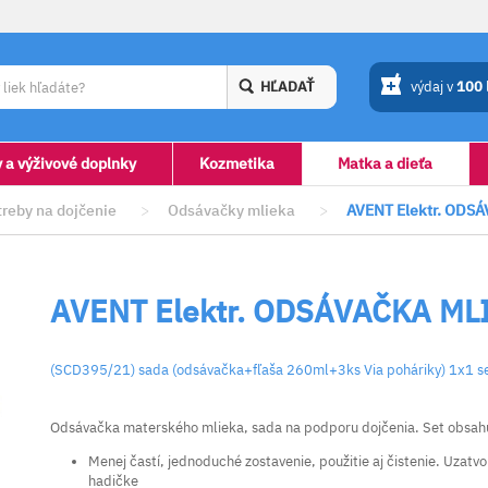
HĽADAŤ
výdaj v
100
y a výživové doplnky
Kozmetika
Matka a dieťa
treby na dojčenie
>
Odsávačky mlieka
>
AVENT Elektr. ODS
AVENT Elektr. ODSÁVAČKA ML
(SCD395/21) sada (odsávačka+fľaša 260ml+3ks Via poháriky) 1x1 s
Odsávačka materského mlieka, sada na podporu dojčenia. Set obsahu
Menej častí, jednoduché zostavenie, použitie aj čistenie. Uzatv
hadičke