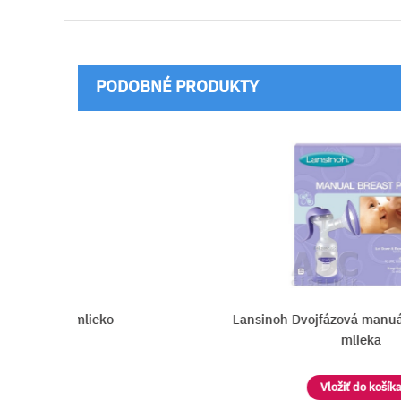
PODOBNÉ PRODUKTY
ačka na mlieko
Lansinoh Dvojfázová manuáln
mlieka
Vložiť do košíka