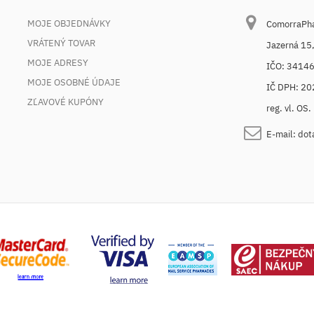
MOJE OBJEDNÁVKY
ComorraPhar
VRÁTENÝ TOVAR
Jazerná 15
MOJE ADRESY
IČO: 3414
MOJE OSOBNÉ ÚDAJE
IČ DPH: 2
ZĽAVOVÉ KUPÓNY
reg. vl. OS
E-mail:
dot