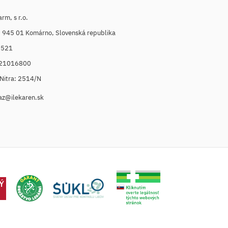
m, s r.o.
, 945 01 Komárno, Slovenská republika
6521
021016800
. Nitra: 2514/N
az@ilekaren.sk