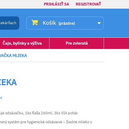
PRIHLÁSIŤ SA
REGISTROVAŤ
Košík
lekárňach
(prázdne)
Čaje, bylinky a výživa
Pre zvieratá
ÁVAČKA MLIEKA
IEKA
et
je odsávačku, 1ks fľaša 260ml, 3ks VIA pohár.
orený systém pre hygienické odsávanie – žiadne mlieko v