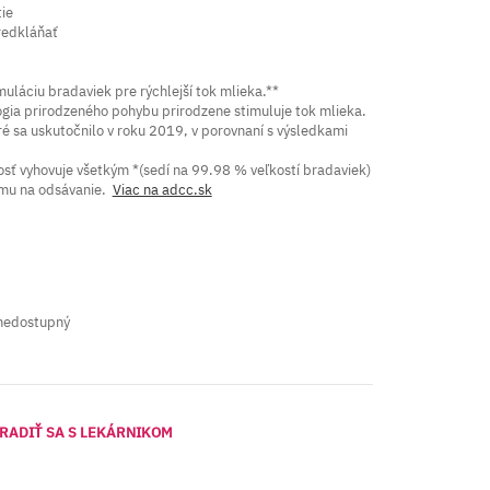
ie
redkláňať
uláciu bradaviek pre rýchlejší tok mlieka.**
gia prirodzeného pohybu prirodzene stimuluje tok mlieka.
ré sa uskutočnilo v roku 2019, v porovnaní s výsledkami
osť vyhovuje všetkým *(sedí na 99.98 % veľkostí bradaviek)
imu na odsávanie.
Viac na adcc.sk
nedostupný
RADIŤ SA S LEKÁRNIKOM