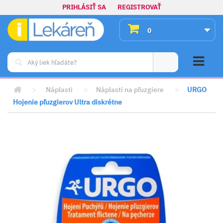
PRIHLÁSIŤ SA
REGISTROVAŤ
0
>
Náplasti
>
Náplasti na pľuzgiere
>
URGO
Hojenie pľuzgierov Ultra diskrétne