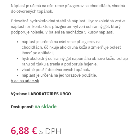
Náplasť je učená na ošetrenie pľuzgierov na chodidlách, vhodná
do otvorených topánok.
Priesvitná hydrokoloidná stabilná náplasť. Hydrokoloidná vrstva
náplasti pri kontakte s pľuzgierom vytvorí ochranný gél, ktorý
podporuje hojenie. V balení sa nachádza 5 kusov náplastí.
náplasť je určená na ošetrenie pľuzgierov na
chodidlách, účinkuje ako druhá koža a zmierňuje bolesť
ihneď po aplikácii,
hydrokoloidný ochranný gél napomáha obnove kože, izoluje
ranu od tlaku a trenia a podporuje hojenie,
vhodné použiť do otvorených topánok,
náplasť je určená na jednorazové použitie.
Viac na adcc.sk
Výrobca:
LABORATOIRES URGO
na sklade
Dostupnosť:
6,88 €
s DPH