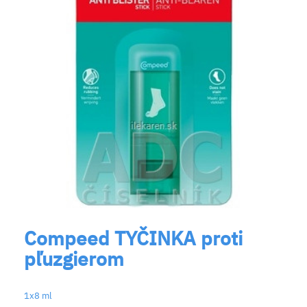
Compeed TYČINKA proti
pľuzgierom
1x8 ml