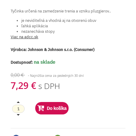
Tyčinka určená na zamedzenie trenia a vzniku pľuzgierov..
je neviditeľná a vhodná aj na otvorenú obuv
ľahká aplikácia
nezanecháva stopy
Viac na adcc.sk
Výrobca:
Johnson & Johnson s.r.o. (Consumer)
na sklade
Dostupnosť:
0,00 €
-
Najnižšia cena za posledných 30 dní
7,29 €
s DPH
Do košíka