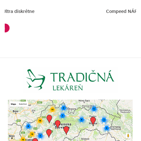
peed NÁPLASŤ NA PĽUZGIERE Päta