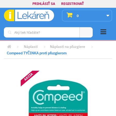
PRIHLÁSIŤ SA
REGISTROVAŤ
0
>
Náplasti
>
Náplasti na pľuzgiere
>
Compeed TYČINKA proti pľuzgierom
AKCIA