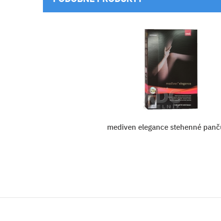
nné pančuchy
MAXIS BRILLANT STEHENNÉ
NEKĹZAVÉ