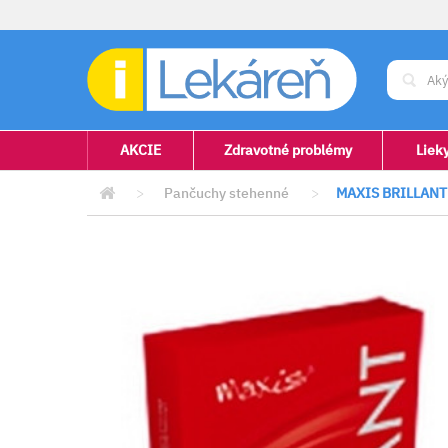
AKCIE
Zdravotné problémy
Liek
>
Pančuchy stehenné
>
MAXIS BRILLAN