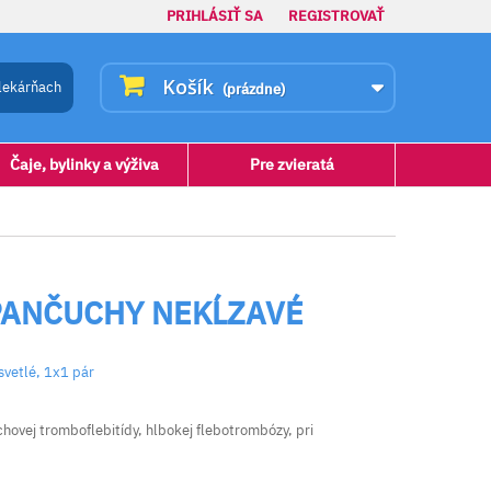
PRIHLÁSIŤ SA
REGISTROVAŤ
Košík
lekárňach
(prázdne)
Čaje, bylinky a výživa
Pre zvieratá
PANČUCHY NEKĹZAVÉ
 svetlé, 1x1 pár
chovej tromboflebitídy, hlbokej flebotrombózy, pri