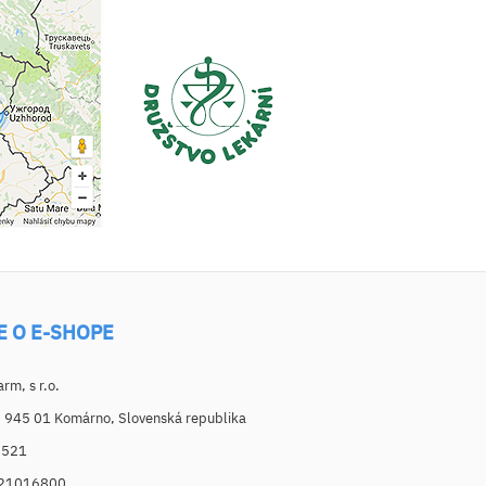
E O E-SHOPE
m, s r.o.
, 945 01 Komárno, Slovenská republika
6521
021016800