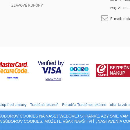
ZĽAVOVÉ KUPÓNY
reg. vl. OS
E-mail:
dot
túpiť od zmluvy
Tradičná lekáreň
Poradňa Tradičnej lekárne
eKarta zdra
M SÚBOROV COOKIES NA NAŠEJ WEBOVEJ STRÁNKE, ABY SME VÁM 
daj liekov, vitamínov, výživových doplnkov, prípravkov s liečivým účinkom a kozmetiky. Elek
 SÚBOROV COOKIES. MÔŽETE VŠAK NAVŠTÍVIŤ „NASTAVENIA C
rtál sa vzťahujú autorské práva a akákoľvek jeho reprodukcia (používanie, kopírovanie, šíre
cia jeho časti (prevzatie obrázkov, textov a pod.) podlieha predošlému písomnému súhlasu 