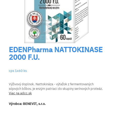
EDENPharma NATTOKINASE
2000 F.U.
cps 1x60 ks
Výživový doplnok. Nattokináza - výťažok z fermentovaných
sójových bôbov, je enzým patriaci do skupiny serínových proteáz.
Viac na adcc.sk
Výrobca:
BENEVIT, s.r.o.