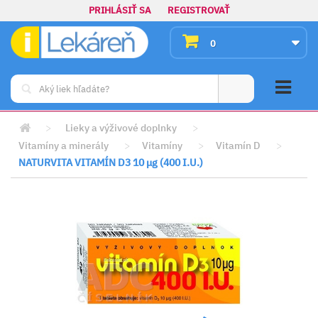
PRIHLÁSIŤ SA
REGISTROVAŤ
0
>
Lieky a výživové doplnky
>
Vitamíny a minerály
>
Vitamíny
>
Vitamín D
>
NATURVITA VITAMÍN D3 10 μg (400 I.U.)