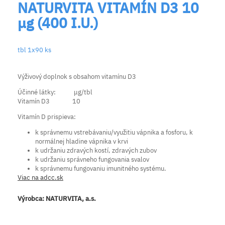
NATURVITA VITAMÍN D3 10
μg (400 I.U.)
tbl 1x90 ks
Výživový doplnok s obsahom vitamínu D3
Účinné látky: μg/tbl
Vitamín D3 10
Vitamín D prispieva:
k správnemu vstrebávaniu/využitiu vápnika a fosforu, k
normálnej hladine vápnika v krvi
k udržaniu zdravých kostí, zdravých zubov
k udržaniu správneho fungovania svalov
k správnemu fungovaniu imunitného systému.
Viac na adcc.sk
Výrobca:
NATURVITA, a.s.