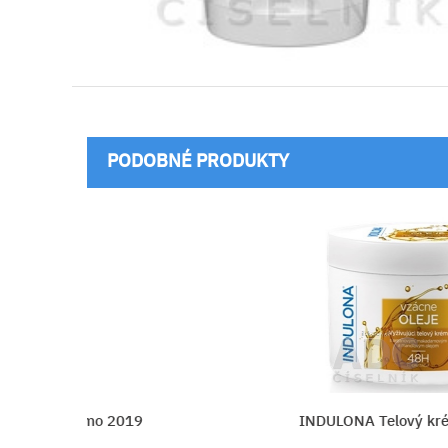
PODOBNÉ PRODUKTY
M promo 2019
INDULONA Telový krém Vzác