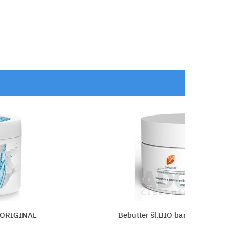
INAL
Bebutter šl.BIO bambucké maslo Raky