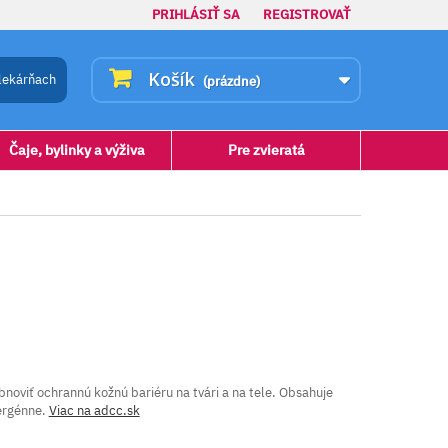
PRIHLÁSIŤ SA
REGISTROVAŤ
Košík
lekárňach
(prázdne)
Čaje, bylinky a výživa
Pre zvieratá
oviť ochrannú kožnú bariéru na tvári a na tele. Obsahuje
ergénne.
Viac na adcc.sk