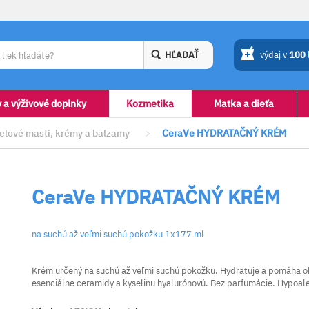
HĽADAŤ
výdaj v
100
y a výživové doplnky
Kozmetika
Matka a dieťa
elové masti, krémy a balzamy
>
CeraVe HYDRATAČNÝ KRÉM
CeraVe HYDRATAČNÝ KRÉM
na suchú až veľmi suchú pokožku 1x177 ml
Krém určený na suchú až veľmi suchú pokožku. Hydratuje a pomáha obn
esenciálne ceramidy a kyselinu hyalurónovú. Bez parfumácie. Hypoal