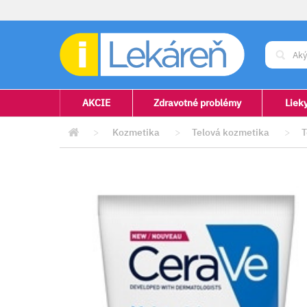
AKCIE
Zdravotné problémy
Liek
>
Kozmetika
>
Telová kozmetika
>
T