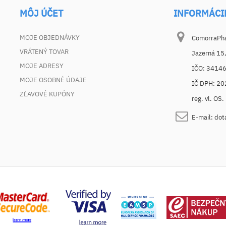
MÔJ ÚČET
INFORMÁCI
MOJE OBJEDNÁVKY
ComorraPhar
VRÁTENÝ TOVAR
Jazerná 15
MOJE ADRESY
IČO: 3414
MOJE OSOBNÉ ÚDAJE
IČ DPH: 2
ZĽAVOVÉ KUPÓNY
reg. vl. OS
E-mail:
dot