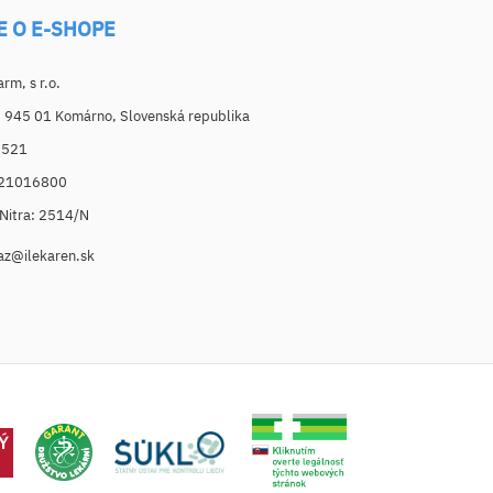
E O E-SHOPE
m, s r.o.
, 945 01 Komárno, Slovenská republika
6521
021016800
. Nitra: 2514/N
az@ilekaren.sk