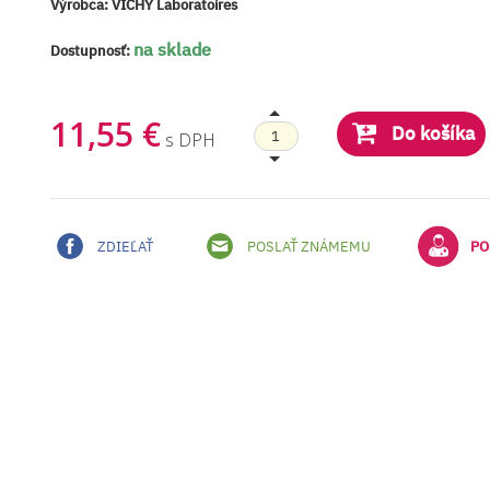
Výrobca:
VICHY Laboratoires
na sklade
Dostupnosť:
11,55 €
Do košíka
s DPH
ZDIEĽAŤ
POSLAŤ ZNÁMEMU
PO