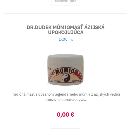
Nedostupné
DR.DUDEK MÚMIOMASŤ ÁZIJSKÁ
UPOKOJUJÚCA
1x30 ml
Tradičná masť s obsahom legendárneho múmia z ázijských veľhôr
intenzívne obnovuje, vyž...
0,00 €