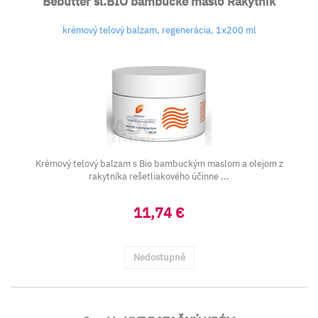
Bebutter šl.BIO bambucké maslo Rakytník
krémový telový balzam, regenerácia, 1x200 ml
Krémový telový balzam s Bio bambuckým maslom a olejom z
rakytníka rešetliakového účinne ...
11,74 €
Nedostupné