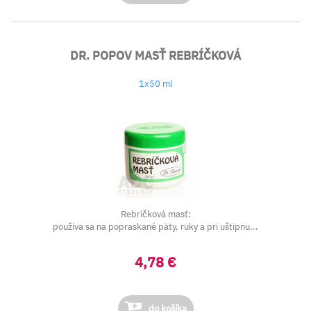
DR. POPOV MASŤ REBRÍČKOVÁ
1x50 ml
Rebríčková masť:
používa sa na popraskané päty, ruky a pri uštipnu...
4,78 €
do košíka