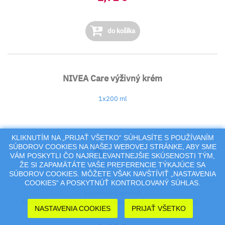
do košíka
NIVEA Care výživný krém
1x200 ml
KLIKNUTÍM NA „PRIJAŤ VŠETKO“ SÚHLASÍTE S POUŽÍVANÍM
SÚBOROV COOKIES NA NAŠEJ WEBOVEJ STRÁNKE, ABY SME
VÁM POSKYTLI ČO NAJRELEVANTNEJŠIE SKÚSENOSTI TÝM,
ŽE SI ZAPAMÄTÁTE VAŠE PREFERENCIE TÝKAJÚCE SA
SÚBOROV COOKIES. MÔŽETE VŠAK NAVŠTÍVIŤ „NASTAVENIA
COOKIES“ A POSKYTNÚŤ KONTROLOVANÝ SÚHLAS.
kozmetický výrobok
Krém s jemnou ženskou vôňou sa na pokožce priamo rozpúšť...
NASTAVENIA COOKIES
PRIJAŤ VŠETKO