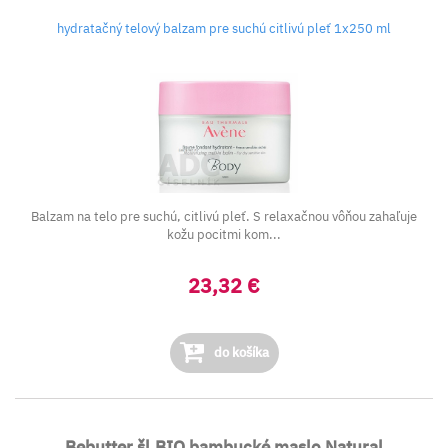
hydratačný telový balzam pre suchú citlivú pleť 1x250 ml
Balzam na telo pre suchú, citlivú pleť. S relaxačnou vôňou zahaľuje
kožu pocitmi kom...
23,32 €
do košíka
Bebutter šl.BIO bambucké maslo Natural