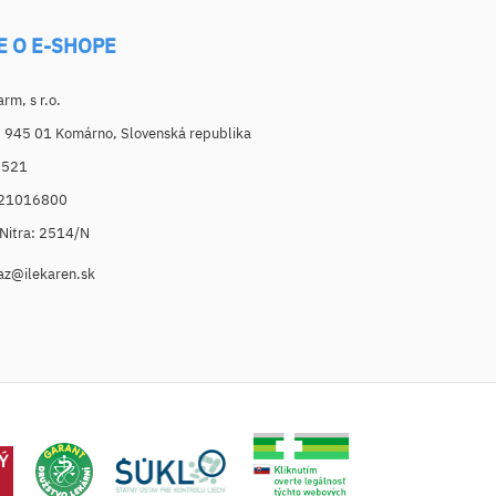
E O E-SHOPE
m, s r.o.
, 945 01 Komárno, Slovenská republika
6521
021016800
. Nitra: 2514/N
az@ilekaren.sk