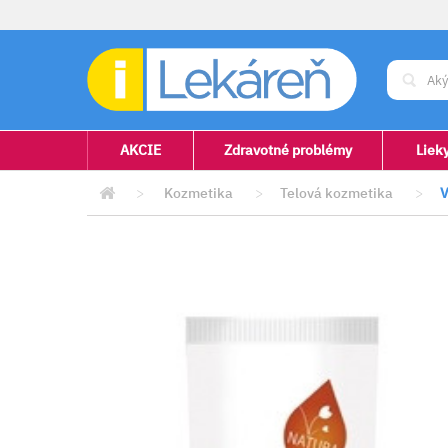
AKCIE
Zdravotné problémy
Liek
>
Kozmetika
>
Telová kozmetika
>