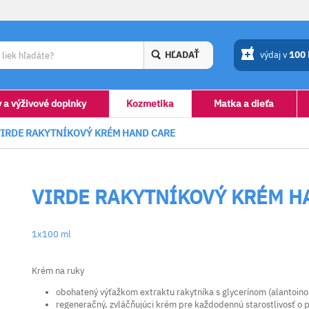
HĽADAŤ
výdaj v
100
y a výživové doplnky
Kozmetika
Matka a dieťa
VIRDE RAKYTNÍKOVÝ KRÉM HAND CARE
VIRDE RAKYTNÍKOVÝ KRÉM H
1x100 ml
Krém na ruky
obohatený výťažkom extraktu rakytníka s glycerínom (alantoino
regeneračný, zvláčňujúci krém pre každodennú starostlivosť o 