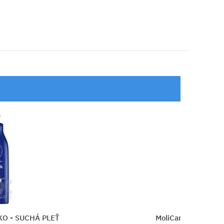
Á PLEŤ
MoliCare SKIN Telové mlieko