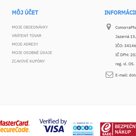
MÔJ ÚČET
INFORMÁCI
MOJE OBJEDNÁVKY
ComorraPhar
VRÁTENÝ TOVAR
Jazerná 15
MOJE ADRESY
IČO: 3414
MOJE OSOBNÉ ÚDAJE
IČ DPH: 2
ZĽAVOVÉ KUPÓNY
reg. vl. OS
E-mail:
dot