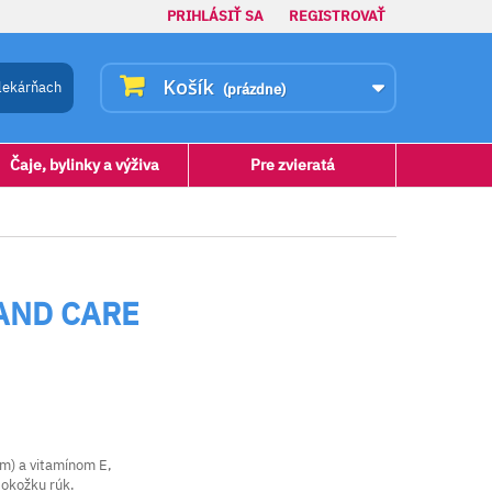
PRIHLÁSIŤ SA
REGISTROVAŤ
Košík
lekárňach
(prázdne)
Čaje, bylinky a výživa
Pre zvieratá
AND CARE
m) a vitamínom E,
pokožku rúk.