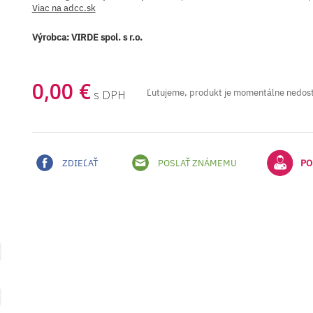
Viac na adcc.sk
Výrobca:
VIRDE spol. s r.o.
0,00 €
Ľutujeme, produkt je momentálne nedos
s DPH
ZDIEĽAŤ
POSLAŤ ZNÁMEMU
PO