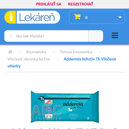
PRIHLÁSIŤ SA
REGISTROVAŤ
0
>
Kozmetika
>
Telová kozmetika
>
Vlhčené obrúsky bežné
>
Addermis biActiv Th Vlhčené
utierky