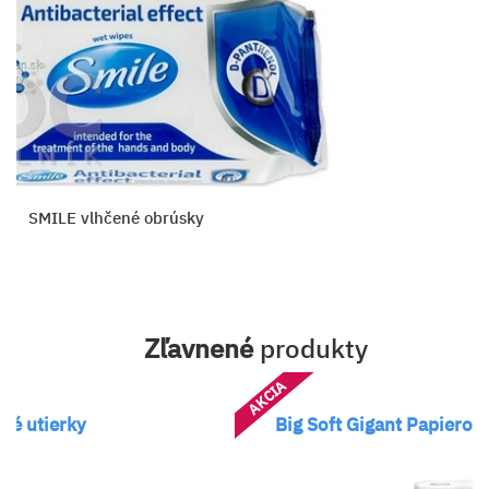
SMILE vlhčené obrúsky
Zľavnené
produkty
AKCIA
ké utierky
Big Soft Gigant Papierov