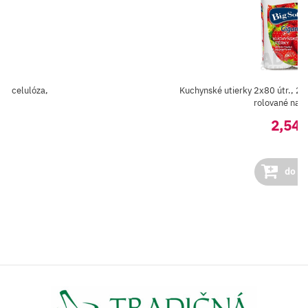
0% celulóza,
Kuchynské utierky 2x80 útr., 2 
rolované na k
2,54 
do ko