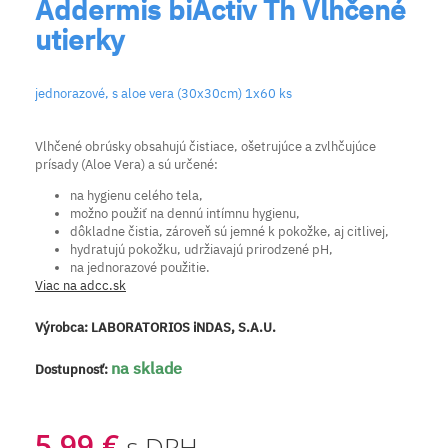
Addermis biActiv Th Vlhčené
utierky
jednorazové, s aloe vera (30x30cm) 1x60 ks
Vlhčené obrúsky obsahujú čistiace, ošetrujúce a zvlhčujúce
prísady (Aloe Vera) a sú určené:
na hygienu celého tela,
možno použiť na dennú intímnu hygienu,
dôkladne čistia, zároveň sú jemné k pokožke, aj citlivej,
hydratujú pokožku, udržiavajú prirodzené pH,
na jednorazové použitie.
Viac na adcc.sk
Výrobca:
LABORATORIOS iNDAS, S.A.U.
na sklade
Dostupnosť:
5,99 €
s DPH