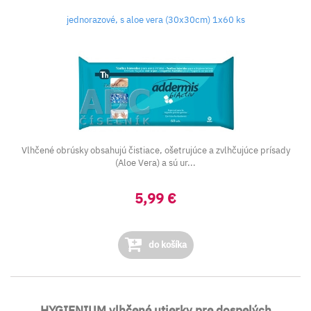
jednorazové, s aloe vera (30x30cm) 1x60 ks
Vlhčené obrúsky obsahujú čistiace, ošetrujúce a zvlhčujúce prísady
(Aloe Vera) a sú ur...
5,99 €
do košíka
HYGIENIUM vlhčené utierky pre dospelých