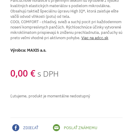
Pančuchové nohavice s príjemným leskom sú vyrobené z vysoko
kvalitných elastických materiálov s podielom mikrovlákna.
Obsahujú taktiež špeciálnu úpravu High IQ®, ktorá zaisťuje ešte
väčší odvod vlhkosti (potu) od tela.
COOL COMFORT - chladivý, svieži a suchý pocit pri každodennom
nosení kompresívnych pančúch. Rýchloschnúce účinky vytvorené
mikroklímatom prispievajú k zníženiu prechladnutia, pančuchy sú
preto veľmi vhodné pri aktívnom pohybe.
Viac na adcc.sk
Výrobca:
MAXIS a.s.
0,00 €
s DPH
Ľutujeme, produkt je momentálne nedostupný
ZDIEĽAŤ
POSLAŤ ZNÁMEMU