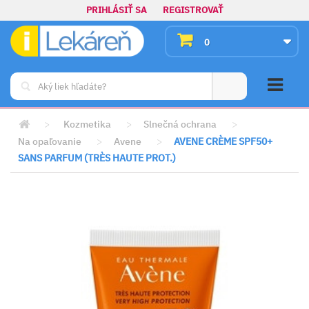
PRIHLÁSIŤ SA
REGISTROVAŤ
0
>
Kozmetika
>
Slnečná ochrana
>
Na opaľovanie
>
Avene
>
AVENE CRÈME SPF50+
SANS PARFUM (TRÈS HAUTE PROT.)