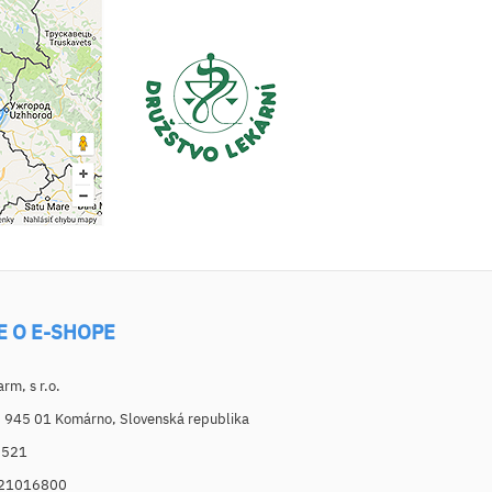
E O E-SHOPE
m, s r.o.
, 945 01 Komárno, Slovenská republika
6521
021016800