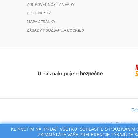
ZODPOVEDNOSŤ ZA VADY
DOKUMENTY
MAPA STRÁNKY
ZÁSADY POUŽÍVANIA COOKIES
U nás nakupujete
bezpečne
Ods
iLekáreň – Zásielkový pre
KLIKNUTÍM NA „PRIJAŤ VŠETKO“ SÚHLASÍTE S POUŽÍVANÍ
Na tento po
ZAPAMÄTÁTE VAŠE PREFERENCIE TÝKAJÚCE SA
alebo reproduk