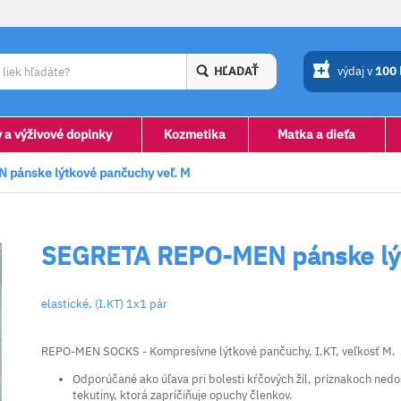
HĽADAŤ
výdaj v
100
y a výživové doplnky
Kozmetika
Matka a dieťa
pánske lýtkové pančuchy veľ. M
SEGRETA REPO-MEN pánske lýt
elastické, (I.KT) 1x1 pár
REPO-MEN SOCKS - Kompresívne lýtkové pančuchy, I.KT, veľkosť M.
Odporúčané ako úľava pri bolesti kŕčových žíl, príznakoch nedo
tekutiny, ktorá zapríčiňuje opuchy členkov.