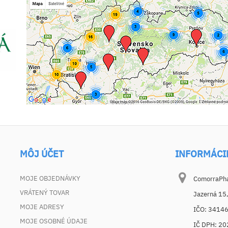
MÔJ ÚČET
INFORMÁCI
MOJE OBJEDNÁVKY
ComorraPhar
VRÁTENÝ TOVAR
Jazerná 15
MOJE ADRESY
IČO: 3414
MOJE OSOBNÉ ÚDAJE
IČ DPH: 2