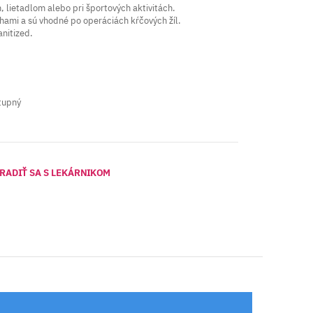
 lietadlom alebo pri športových aktivitách.
ami a sú vhodné po operáciách kŕčových žíl.
nitized.
tupný
RADIŤ SA S LEKÁRNIKOM