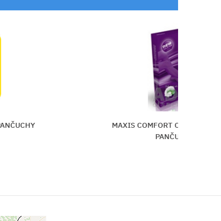
NČUCHY
MAXIS COMFORT COTTON LÝTKO
PANČUCHY