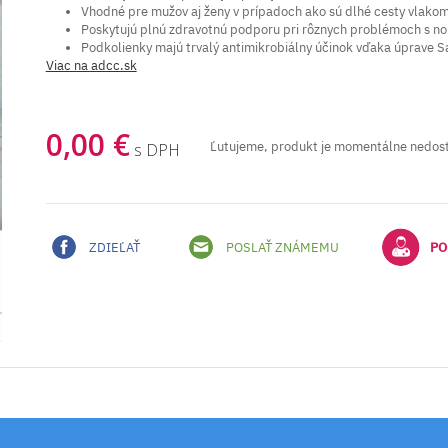
Vhodné pre mužov aj ženy v prípadoch ako sú dlhé cesty vlakom,
Poskytujú plnú zdravotnú podporu pri rôznych problémoch s noh
Podkolienky majú trvalý antimikrobiálny účinok vďaka úprave Sa
Viac na adcc.sk
0,00 €
Ľutujeme, produkt je momentálne nedos
s DPH
ZDIEĽAŤ
POSLAŤ ZNÁMEMU
PO