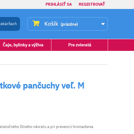
PRIHLÁSIŤ SA
REGISTROVAŤ
Košík
lekárňach
(prázdne)
Čaje, bylinky a výživa
Pre zvieratá
kové pančuchy veľ. M
statočného žilného návratu a pri prevencii hromadenia