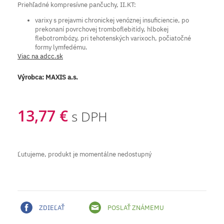
Priehľadné kompresívne pančuchy, II.KT:
varixy s prejavmi chronickej venóznej insuficiencie, po
prekonaní povrchovej tromboflebitídy, hlbokej
flebotrombózy, pri tehotenských varixoch, počiatočné
formy lymfedému.
Viac na adcc.sk
Výrobca:
MAXIS a.s.
13,77 €
s DPH
Ľutujeme, produkt je momentálne nedostupný
ZDIEĽAŤ
POSLAŤ ZNÁMEMU