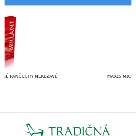
MICRO STEHENNÉ PANČUCHY NEKĹZAVÉ