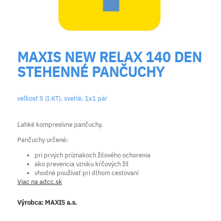
MAXIS NEW RELAX 140 DEN
STEHENNÉ PANČUCHY
veľkosť S (I.KT), svetlé, 1x1 pár
Ľahké kompresívne pančuchy.
Pančuchy
určené:
pri prvých príznakoch žilového ochorenia
ako prevencia vzniku kŕčových žíl
vhodné používať pri dlhom cestovaní
Viac na adcc.sk
Výrobca:
MAXIS a.s.