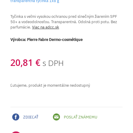
transparentná tyčinka 1x8 g
Tyčinka s veľmi vysokou ochranou pred slnečným žiarením SPF
50+ a vodeodolnosťou. Transparentná. Odolná proti potu. Bez
parfumácie.
Viac na adcc.sk
Výrobca:
Pierre Fabre Dermo-cosmétique
20,81 €
s DPH
Ľutujeme, produkt je momentálne nedostupný
ZDIEĽAŤ
POSLAŤ ZNÁMEMU