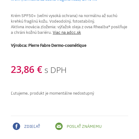
Krém SPF50+ (veľmi vysoká ochrana) na normálnu až suchú
krehkú fragilnú kožu. Vodeodolný, fotostabilný.
Aktívna inovácia zloženia: výťažok oleja z ovsa Rhealba® posilňuje
a chráni kožnú bariéru.
Viac na adcc.sk
Výrobca:
Pierre Fabre Dermo-cosmétique
23,86 €
s DPH
Ľutujeme, produkt je momentálne nedostupný
ZDIEĽAŤ
POSLAŤ ZNÁMEMU