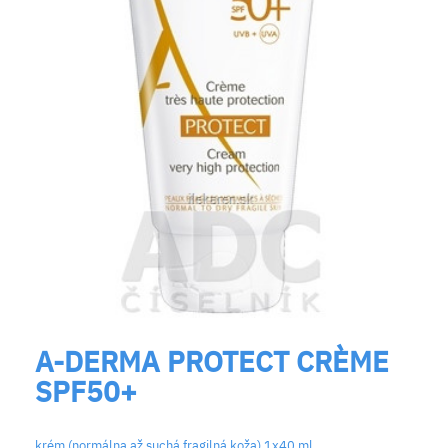
A-DERMA PROTECT CRÈME
SPF50+
krém (normálna až suchá fragilná koža) 1x40 ml