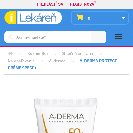
PRIHLÁSIŤ SA
REGISTROVAŤ
0
>
Kozmetika
>
Slnečná ochrana
>
Na opaľovanie
>
A-derma
>
A-DERMA PROTECT
CRÈME SPF50+