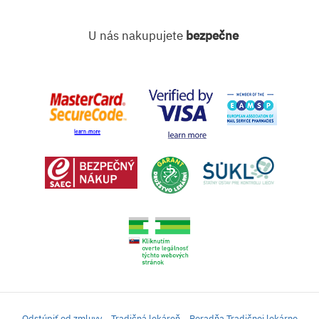
U nás nakupujete
bezpečne
Odstúpiť od zmluvy
Tradičná lekáreň
Poradňa Tradičnej lekárne