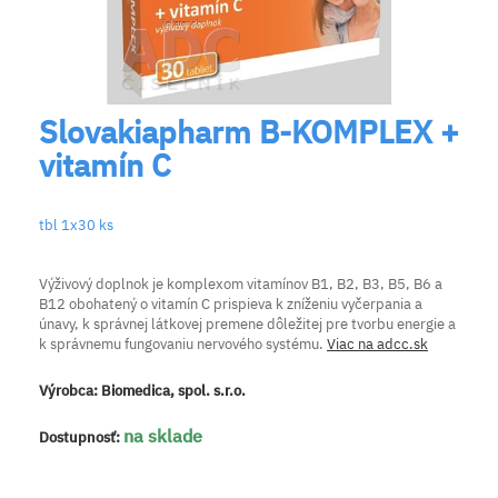
Slovakiapharm B-KOMPLEX +
vitamín C
tbl 1x30 ks
Výživový doplnok je komplexom vitamínov B1, B2, B3, B5, B6 a
B12 obohatený o vitamín C prispieva k zníženiu vyčerpania a
únavy, k správnej látkovej premene dôležitej pre tvorbu energie a
k správnemu fungovaniu nervového systému.
Viac na adcc.sk
Výrobca:
Biomedica, spol. s.r.o.
na sklade
Dostupnosť: