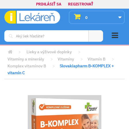
PRIHLÁSIŤ SA
REGISTROVAŤ
0
>
Lieky a výživové doplnky
>
Vitamíny a minerály
>
Vitamíny
>
Vitamín B
>
Komplex vitamínov B
>
Slovakiapharm B-KOMPLEX +
vitamín C