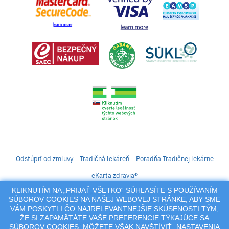
Odstúpiť od zmluvy
Tradičná lekáreň
Poradňa Tradičnej lekárne
eKarta zdravia®
KLIKNUTÍM NA „PRIJAŤ VŠETKO“ SÚHLASÍTE S POUŽÍVANÍM
iLekáreň – Zásielkový predaj liekov, vitamínov, výživových doplnkov, prípravkov s
SÚBOROV COOKIES NA NAŠEJ WEBOVEJ STRÁNKE, ABY SME
liečivým účinkom a kozmetiky. Elektronické zaslanie receptu.
VÁM POSKYTLI ČO NAJRELEVANTNEJŠIE SKÚSENOSTI TÝM,
Na tento portál sa vzťahujú autorské práva a akákoľvek jeho reprodukcia
ŽE SI ZAPAMÄTÁTE VAŠE PREFERENCIE TÝKAJÚCE SA
(používanie, kopírovanie, šírenie a pod.),
SÚBOROV COOKIES. MÔŽETE VŠAK NAVŠTÍVIŤ „NASTAVENIA