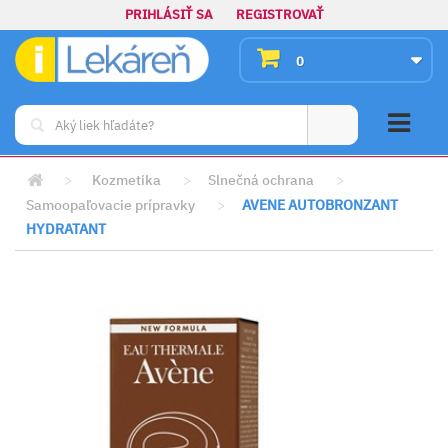
PRIHLÁSIŤ SA
REGISTROVAŤ
0
>
Kozmetika
>
Slnečná ochrana
>
Samoopaľovacie prípravky
>
AVENE AUTOBRONZANT
HYDRATANT