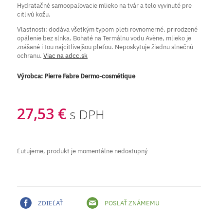
Hydratačné samoopaľovacie mlieko na tvár a telo vyvinuté pre
citlivú kožu.
Vlastnosti: dodáva všetkým typom pleti rovnomerné, prirodzené
opálenie bez slnka. Bohaté na Termálnu vodu Avène, mlieko je
znášané i tou najcitlivejšou pleťou. Neposkytuje žiadnu slnečnú
ochranu.
Viac na adcc.sk
Výrobca:
Pierre Fabre Dermo-cosmétique
27,53 €
s DPH
Ľutujeme, produkt je momentálne nedostupný
ZDIEĽAŤ
POSLAŤ ZNÁMEMU