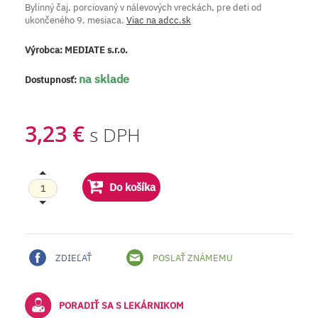
Bylinný čaj, porciovaný v nálevových vreckách, pre deti od
ukončeného 9. mesiaca.
Viac na adcc.sk
Výrobca:
MEDIATE s.r.o.
na sklade
Dostupnosť:
3,23 €
s DPH
Do košíka
ZDIEĽAŤ
POSLAŤ ZNÁMEMU
PORADIŤ SA S LEKÁRNIKOM