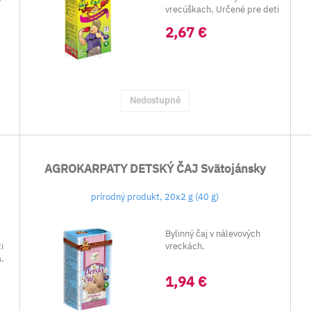
vrecúškach. Určené pre deti
od ukončeného ...
2,67 €
Nedostupné
AGROKARPATY DETSKÝ ČAJ Svätojánsky
prírodný produkt, 20x2 g (40 g)
Bylinný čaj v nálevových
i
vreckách.
a.
1,94 €