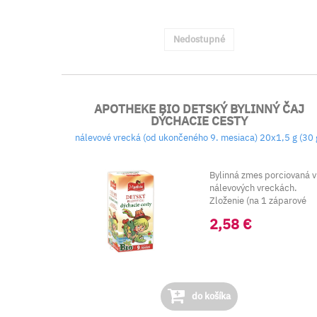
Nedostupné
APOTHEKE BIO DETSKÝ BYLINNÝ ČAJ
DÝCHACIE CESTY
nálevové vrecká (od ukončeného 9. mesiaca) 20x1,5 g (30 
Bylinná zmes porciovaná v
nálevových vreckách.
Zloženie (na 1 záparové
vrecko): bi...
2,58 €
do košíka