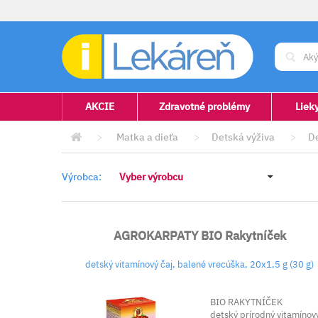
AKCIE
Zdravotné problémy
Liek
>
Matka a dieťa
>
Detská výživa
>
De
Výrobca:
Vyber výrobcu
AGROKARPATY BIO Rakytníček
detský vitamínový čaj, balené vrecúška, 20x1,5 g (30 g)
BIO RAKYTNÍČEK
detský prírodný vitamínov