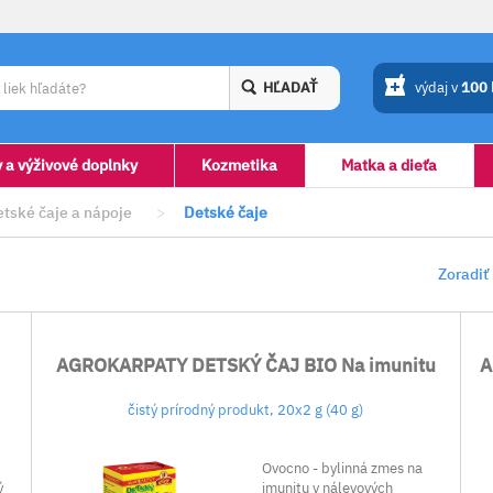
HĽADAŤ
výdaj v
100
y a výživové doplnky
Kozmetika
Matka a dieťa
tské čaje a nápoje
>
Detské čaje
Zoradiť
AGROKARPATY DETSKÝ ČAJ BIO Na imunitu
A
čistý prírodný produkt, 20x2 g (40 g)
Ovocno - bylinná zmes na
ý
imunitu v nálevových