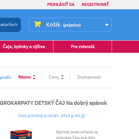
PRIHLÁSIŤ SA
REGISTROVAŤ
Košík
lekárňach
(prázdne)
Čaje, bylinky a výživa
Pre zvieratá
Názvu
Ceny
Dostupnosti
 podľa:
GROKARPATY DETSKÝ ČAJ Na dobrý spánok
čistý prírodný produkt, 20x2 g (40 g)
Bylinná zmes určená na
prípravu čaju pre deti.