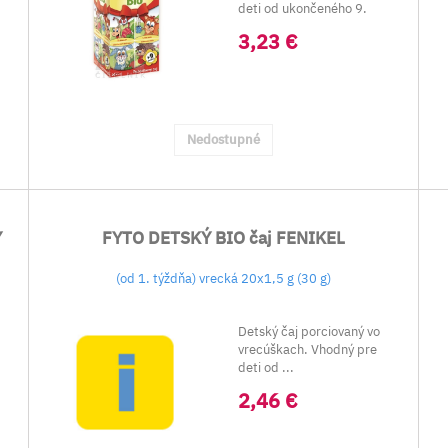
deti od ukončeného 9.
mesiaca:
3,23 €
...
Nedostupné
Y
FYTO DETSKÝ BIO čaj FENIKEL
(od 1. týždňa) vrecká 20x1,5 g (30 g)
Detský čaj porciovaný vo
vrecúškach. Vhodný pre
deti od ...
2,46 €