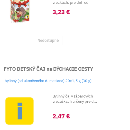
vreckách, pre deti od
ukončeného 9. me...
3,23 €
Nedostupné
FYTO DETSKÝ ČAJ na DÝCHACIE CESTY
bylinný (od ukončeného 6. mesiaca) 20x1,5 g (30 g)
Bylinný čaj v záparových
vrecúškach určený pre d...
2,47 €