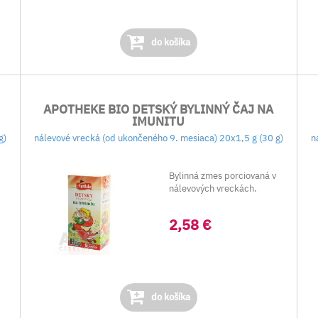
do košíka
APOTHEKE BIO DETSKÝ BYLINNÝ ČAJ NA
IMUNITU
g)
nálevové vrecká (od ukončeného 9. mesiaca) 20x1,5 g (30 g)
n
Bylinná zmes porciovaná v
nálevových vreckách.
2,58 €
do košíka