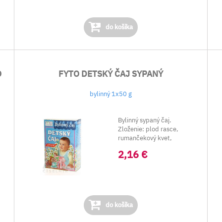
do košíka
O
FYTO DETSKÝ ČAJ SYPANÝ
bylinný 1x50 g
Bylinný sypaný čaj.
Zloženie: plod rasce,
rumančekový kvet,
medovková vňať, kvet ...
2,16 €
do košíka