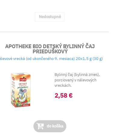
Nedostupné
APOTHEKE BIO DETSKÝ BYLINNÝ ČAJ
PRIEDUŠKOVÝ
álevové vrecká (od ukončeného 9. mesiaca) 20x1,5 g (30 g)
Bylinný čaj (bylinná zmes),
porciovaný v nálevových
vreckách.
Zloženie: Bio slez l...
2,58 €
do košíka