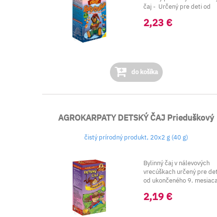
čaj - Určený pre deti od
ukončen...
2,23 €
do košíka
AGROKARPATY DETSKÝ ČAJ Prieduškový
čistý prírodný produkt, 20x2 g (40 g)
Bylinný čaj v nálevových
vrecúškach určený pre det
od ukončeného 9. mesiac
Zlo...
2,19 €