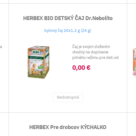
HERBEX BIO DETSKÝ ČAJ Dr.Nebolíto
bylinný čaj 20x1,2 g (24 g)
 a
Čaj je svojim zložením
vhodný na doplnenie
pitného režimu pre deti od
ukončeného 6.mesiac...
0,00 €
Nedostupné
HERBEX Pre drobcov KÝCHALKO