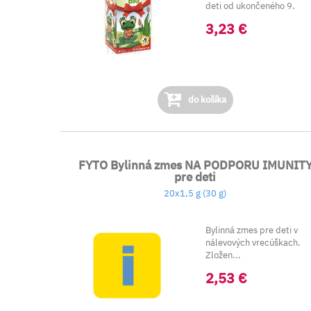
deti od ukončeného 9.
mesiaca.
3,23 €
do košíka
FYTO Bylinná zmes NA PODPORU IMUNIT
pre deti
20x1,5 g (30 g)
Bylinná zmes pre deti v
nálevových vrecúškach.
Zložen...
2,53 €