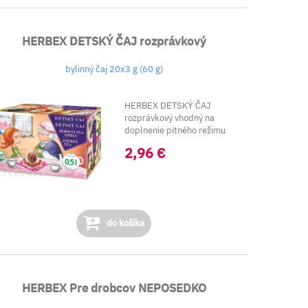
HERBEX DETSKÝ ČAJ rozprávkový
bylinný čaj 20x3 g (60 g)
HERBEX DETSKÝ ČAJ
rozprávkový vhodný na
doplnenie pitného režimu
pre deti od ukončeného ...
2,96 €
do košíka
HERBEX Pre drobcov NEPOSEDKO