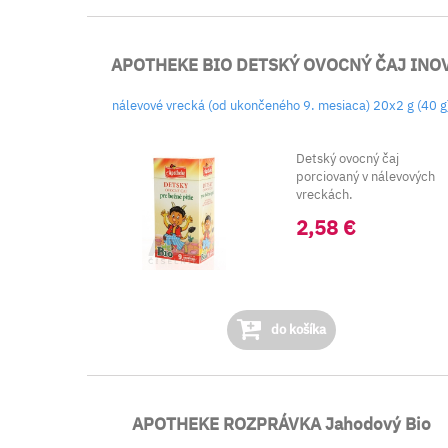
APOTHEKE BIO DETSKÝ OVOCNÝ ČAJ INO
nálevové vrecká (od ukončeného 9. mesiaca) 20x2 g (40 g
Detský ovocný čaj
porciovaný v nálevových
vreckách.
2,58 €
do košíka
APOTHEKE ROZPRÁVKA Jahodový Bio