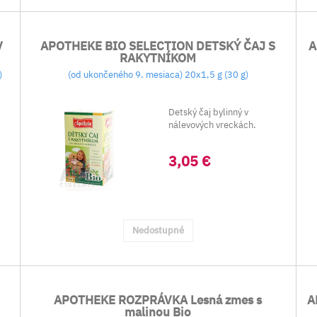
V
APOTHEKE BIO SELECTION DETSKÝ ČAJ S
A
RAKYTNÍKOM
)
(od ukončeného 9. mesiaca) 20x1,5 g (30 g)
Detský čaj bylinný v
nálevových vreckách.
3,05 €
Nedostupné
APOTHEKE ROZPRÁVKA Lesná zmes s
A
malinou Bio