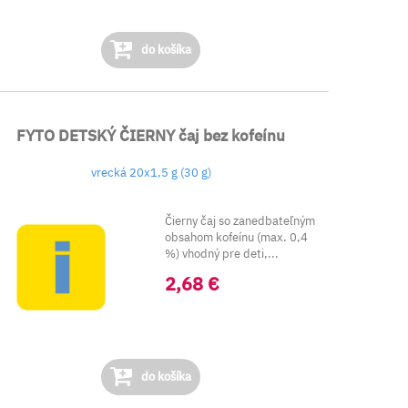
do košíka
FYTO DETSKÝ ČIERNY čaj bez kofeínu
vrecká 20x1,5 g (30 g)
Čierny čaj so zanedbateľným
obsahom kofeínu (max. 0,4
%) vhodný pre deti,...
2,68 €
do košíka