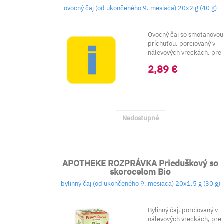
ovocný čaj (od ukončeného 9. mesiaca) 20x2 g (40 g)
Ovocný čaj so smotanovou
príchuťou, porciovaný v
nálevových vreckách, pre
deti od ukonče...
2,89 €
Nedostupné
APOTHEKE ROZPRÁVKA Prieduškový so
skorocelom Bio
bylinný čaj (od ukončeného 9. mesiaca) 20x1,5 g (30 g)
Bylinný čaj, porciovaný v
nálevových vreckách, pre