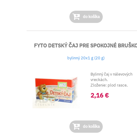
do košíka
FYTO DETSKÝ ČAJ PRE SPOKOJNÉ BRUŠK
bylinný 20x1 g (20 g)
Bylinný čaj v nálevových
vreckách.
Zloženie: plod rasce,
rumančekový kvet,
2,16 €
medovko...
do košíka