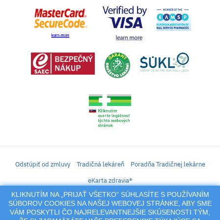
Odstúpiť od zmluvy
Tradičná lekáreň
Poradňa Tradičnej lekárne
eKarta zdravia®
KLIKNUTÍM NA „PRIJAŤ VŠETKO“ SÚHLASÍTE S POUŽÍVANÍM
iLekáreň – Zásielkový predaj liekov, vitamínov, výživových doplnkov, prípravkov s
SÚBOROV COOKIES NA NAŠEJ WEBOVEJ STRÁNKE, ABY SME
liečivým účinkom a kozmetiky. Elektronické zaslanie receptu.
VÁM POSKYTLI ČO NAJRELEVANTNEJŠIE SKÚSENOSTI TÝM,
Na tento portál sa vzťahujú autorské práva a akákoľvek jeho reprodukcia