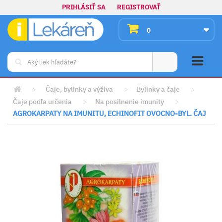
PRIHLÁSIŤ SA
REGISTROVAŤ
0
>
Čaje, bylinky a výživa
>
Bylinky a čaje
>
Čaje podľa určenia
>
Na posilnenie imunity
>
AGROKARPATY NA IMUNITU, ECHINOFIT OVOCNO-BYL. ČAJ