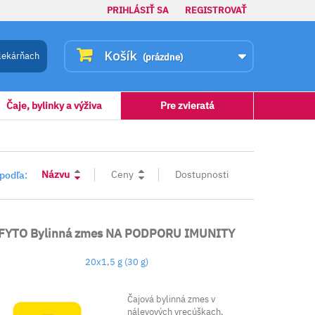
PRIHLÁSIŤ SA
REGISTROVAŤ
Košík
lekárňach
(prázdne)
Čaje, bylinky a výživa
Pre zvieratá
Názvu
Ceny
Dostupnosti
 podľa:
FYTO Bylinná zmes NA PODPORU IMUNITY
20x1,5 g (30 g)
Čajová bylinná zmes v
nálevových vrecúškach.