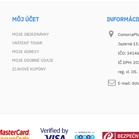
MÔJ ÚČET
INFORMÁCI
MOJE OBJEDNÁVKY
ComorraPhar
VRÁTENÝ TOVAR
Jazerná 15
MOJE ADRESY
IČO: 3414
MOJE OSOBNÉ ÚDAJE
IČ DPH: 2
ZĽAVOVÉ KUPÓNY
reg. vl. OS
E-mail:
dot