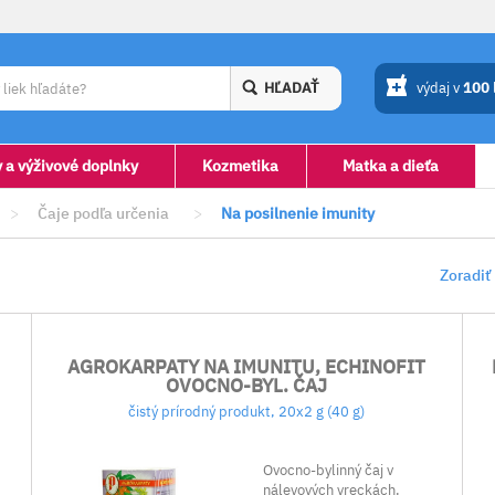
HĽADAŤ
výdaj v
100
y a výživové doplnky
Kozmetika
Matka a dieťa
>
Čaje podľa určenia
>
Na posilnenie imunity
Zoradiť
AGROKARPATY NA IMUNITU, ECHINOFIT
OVOCNO-BYL. ČAJ
čistý prírodný produkt, 20x2 g (40 g)
Ovocno-bylinný čaj v
nálevových vreckách.