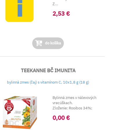
Z...
2,53 €
do košíka
TEEKANNE BČ IMUNITA
bylinná zmes (čaj) s vitamínom C, 10x1,8 g (18 g)
Bylinná zmes v nálevových
vrecúškach.
Zloženie: Rooibos 34%;
Mäta pie...
0,00 €