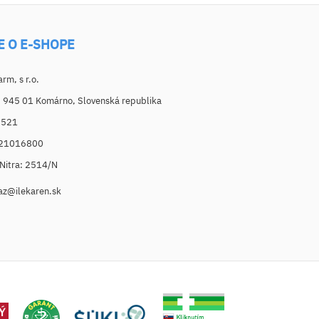
E O E-SHOPE
m, s r.o.
, 945 01 Komárno, Slovenská republika
6521
021016800
. Nitra: 2514/N
az@ilekaren.sk