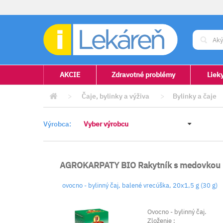
AKCIE
Zdravotné problémy
Liek
>
Čaje, bylinky a výživa
>
Bylinky a čaje
Výrobca:
Vyber výrobcu
AGROKARPATY BIO Rakytník s medovkou
ovocno - bylinný čaj, balené vrecúška, 20x1,5 g (30 g)
Ovocno - bylinný čaj.
Zloženie :