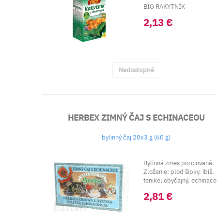
BIO RAKYTNÍK
RAŠETLIAKOVÝ - PLOD
2,13 €
(BIO Fr...
Nedostupné
HERBEX ZIMNÝ ČAJ S ECHINACEOU
bylinný čaj 20x3 g (60 g)
Bylinná zmes porciovaná.
Zloženie: plod šípky, ibiš,
fenikel obyčajný, echinac
pu...
2,81 €