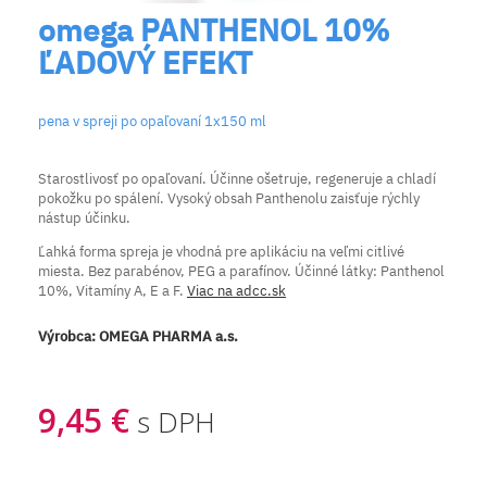
omega PANTHENOL 10%
ĽADOVÝ EFEKT
pena v spreji po opaľovaní 1x150 ml
Starostlivosť po opaľovaní. Účinne ošetruje, regeneruje a chladí
pokožku po spálení. Vysoký obsah Panthenolu zaisťuje rýchly
nástup účinku.
Ľahká forma spreja je vhodná pre aplikáciu na veľmi citlivé
miesta. Bez parabénov, PEG a parafínov. Účinné látky: Panthenol
10%, Vitamíny A, E a F.
Viac na adcc.sk
Výrobca:
OMEGA PHARMA a.s.
9,45 €
s DPH