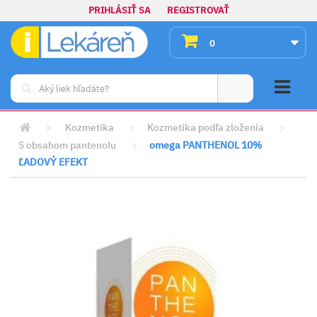
PRIHLÁSIŤ SA
REGISTROVAŤ
0
>
Kozmetika
>
Kozmetika podľa zloženia
>
S obsahom pantenolu
>
omega PANTHENOL 10%
ĽADOVÝ EFEKT