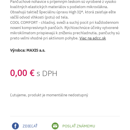
Pančuchové nohavice s príjemným leskom sú vyrobené z vysoko
kvalitných elastických materiálov s podielom mikrovlákna.
Obsahujú taktiež špeciálnu úpravu High IQ®, ktorá zaisťuje ešte
väčší odvod vlhkosti (potu) od tela.
COOL COMFORT - chladivý, svieži a suchý pocit pri každodennom
nosení kompresívnych pančúch. Rýchloschnúce účinky vytvorené
mikroklímatom prispievajú k zníženiu prechladnutia, pančuchy sú
preto veľmi vhodné pri aktívnom pohybe.
Viac na adcc.sk
Výrobca:
MAXIS a.s.
0,00 €
s DPH
Ľutujeme, produkt je momentálne nedostupný
ZDIEĽAŤ
POSLAŤ ZNÁMEMU