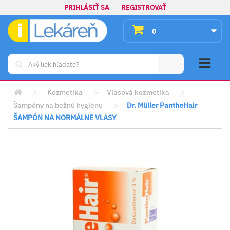
PRIHLÁSIŤ SA
REGISTROVAŤ
0
>
Kozmetika
>
Vlasová kozmetika
>
Šampóny na bežnú hygienu
>
Dr. Müller PantheHair
ŠAMPÓN NA NORMÁLNE VLASY