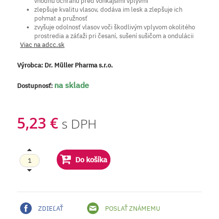
vhodnú ochranu pred vonkajšími vplyvmi
zlepšuje kvalitu vlasov, dodáva im lesk a zlepšuje ich
pohmat a pružnosť
zvyšuje odolnosť vlasov voči škodlivým vplyvom okolitého
prostredia a záťaži pri česaní, sušení sušičom a ondulácii
Viac na adcc.sk
Výrobca:
Dr. Müller Pharma s.r.o.
na sklade
Dostupnosť:
5,23 €
s DPH
Do košíka
ZDIEĽAŤ
POSLAŤ ZNÁMEMU